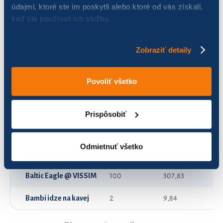
údajmi, ktoré ste im poskytli alebo ktoré od vás získali,
keď ste používali ich služby.
AQUAHOLICI QC TEAM
44
2 113,82
ARIA
58
300,45
Zobraziť detaily
ASAP
40
109,34
Povoliť všetko
Akademici
12
23,30
Angio
22
59,89
Prispôsobiť
BRZDY
24
59,73
Odmietnuť všetko
BaViLa ŠVKK
126
792,94
Baltic Eagle @ VISSIM
100
307,83
Bambi idze na kavej
2
9,84