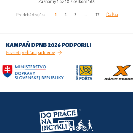
Záznamy 1 až 10 z celkom 168
1
2
3
…
17
Ďalšia
Predchádzajúca
KAMPAŇ DPNB 2026 PODPORILI
Pozrieť prehľad partnerov