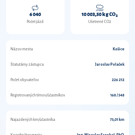
6 040
10 003,50 kg CO
2
Počet jázd
Ušetrené CO2
Názov mesta
Košice
Štatutárny zástupca
Jaroslav Polaček
Počet obyvateľov
226 212
Registrovaných tímov/účastníkov
168 / 548
Najazdených km/účastníka
73,01 km