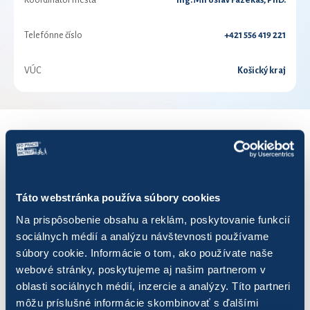
Koordinátor mesta
Ing. Miroslav Fazekaš, PhD.
Telefónne číslo
+421 556 419 221
VÚC
Košický kraj
VÝSLEDKY PRE ROK 2024
Zobraziť
výsledkov
Táto webstránka používa súbory cookies
Na prispôsobenie obsahu a reklám, poskytovanie funkcií
sociálnych médií a analýzu návštevnosti používame
súbory cookie. Informácie o tom, ako používate naše
webové stránky, poskytujeme aj našim partnerom v
Názov
Počet jázd
Najazdených km
oblasti sociálnych médií, inzercie a analýzy. Títo partneri
môžu príslušné informácie skombinovať s ďalšími
3lístok
28
248,83