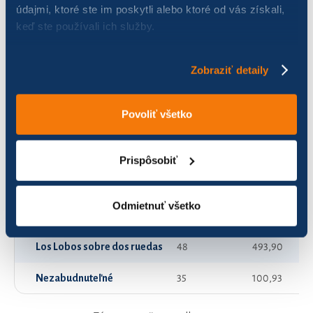
údajmi, ktoré ste im poskytli alebo ktoré od vás získali,
keď ste používali ich služby.
Ekonomky
0
0,00
HS tím
128
1 138,94
Zobraziť detaily
Koliba Modrí
0
0,00
Povoliť všetko
Koliba Zelení
104
787,59
Koliba Žltí
51
175,47
Prispôsobiť
Kolibáci
62
492,98
Odmietnuť všetko
Kultúra
42
84,06
Los Lobos sobre dos ruedas
48
493,90
Nezabudnuteľné
35
100,93