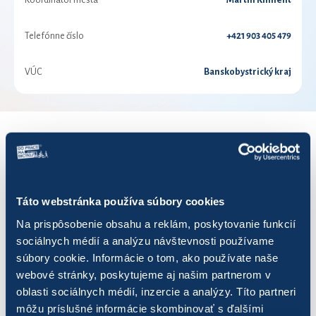
Koordinátor mesta
Martin Kliment
Telefónne číslo
+421 903 405 479
VÚC
Banskobystrický kraj
VÝSLEDKY PRE ROK 2026
Zobraziť
výsledkov
Táto webstránka používa súbory cookies
Na prispôsobenie obsahu a reklám, poskytovanie funkcií
sociálnych médií a analýzu návštevnosti používame
súbory cookie. Informácie o tom, ako používate naše
webové stránky, poskytujeme aj našim partnerom v
Názov
Počet jázd
Najazdených
oblasti sociálnych médií, inzercie a analýzy. Títo partneri
môžu príslušné informácie skombinovať s ďalšími
Dievčence
0
0,00