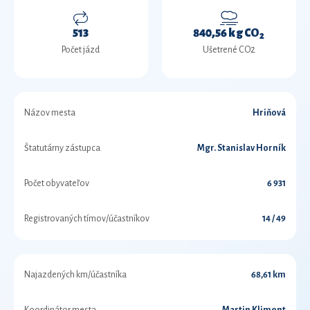
513
840,56 kg CO
2
Počet jázd
Ušetrené CO2
Názov mesta
Hriňová
Štatutárny zástupca
Mgr. Stanislav Horník
Počet obyvateľov
6 931
Registrovaných tímov/účastníkov
14 / 49
Najazdených km/účastníka
68,61 km