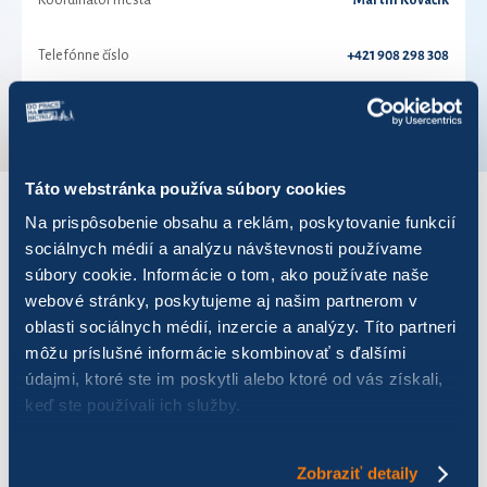
Koordinátor mesta
Martin Kováčik
Telefónne číslo
+421 908 298 308
VÚC
Žilinský kraj
Táto webstránka používa súbory cookies
Na prispôsobenie obsahu a reklám, poskytovanie funkcií
VÝSLEDKY PRE ROK 2026
sociálnych médií a analýzu návštevnosti používame
súbory cookie. Informácie o tom, ako používate naše
webové stránky, poskytujeme aj našim partnerom v
Zobraziť
výsledkov
oblasti sociálnych médií, inzercie a analýzy. Títo partneri
môžu príslušné informácie skombinovať s ďalšími
údajmi, ktoré ste im poskytli alebo ktoré od vás získali,
keď ste používali ich služby.
Názov
Počet jázd
Najazdených km
Zobraziť detaily
JJMV
75
751,30