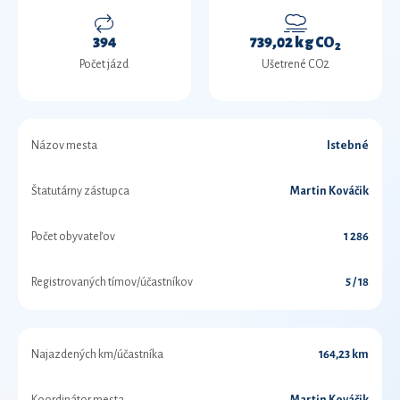
394
739,02 kg CO
2
Počet jázd
Ušetrené CO2
Názov mesta
Istebné
Štatutárny zástupca
Martin Kováčik
Počet obyvateľov
1 286
Registrovaných tímov/účastníkov
5 / 18
Najazdených km/účastníka
164,23 km