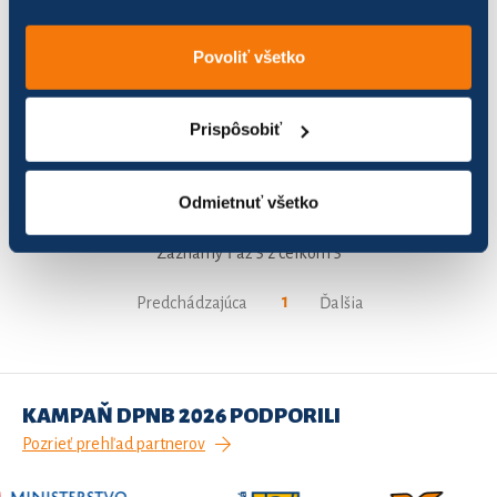
Lovci defektov
81
555,80
Povoliť všetko
Nezábudky Hoval
104
1 039,71
Prispôsobiť
Porubské lýtka v akcii
50
178,88
Vitamíny
84
430,42
Odmietnuť všetko
Záznamy 1 až 5 z celkom 5
1
Predchádzajúca
Ďalšia
KAMPAŇ DPNB 2026 PODPORILI
Pozrieť prehľad partnerov