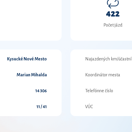
422
Počet jázd
Kysucké Nové Mesto
Najazdených km/účastní
Marian Mihalda
Koordinátor mesta
14 306
Telefónne číslo
11 / 41
VÚC