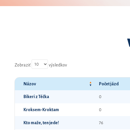
Zobraziť
výsledkov
Názov
Počet jázd
Bikeri z Téčka
0
Kroksem-Kroktam
0
Kto maže, ten jede!
76