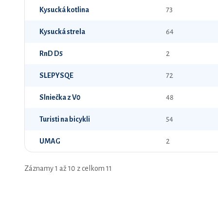
Kysucká kotlina
73
Kysucká strela
64
RnD D5
2
SLEPYSQE
72
Slniečka z V0
48
Turisti na bicykli
54
UMAG
2
Záznamy 1 až 10 z celkom 11