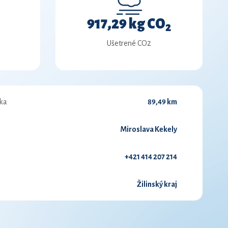
917,29 kg CO
2
Ušetrené CO2
ka
89,49 km
Miroslava Kekely
+421 414 207 214
Žilinský kraj