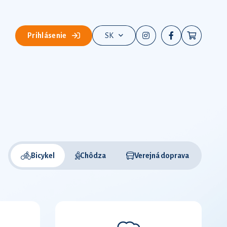
Prihlásenie
SK
Bicykel
Chôdza
Verejná doprava