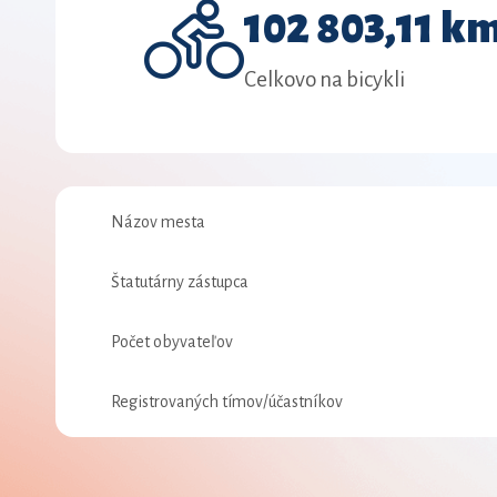
102 803,11 k
Celkovo na bicykli
Názov mesta
Štatutárny zástupca
Počet obyvateľov
Registrovaných tímov/účastníkov