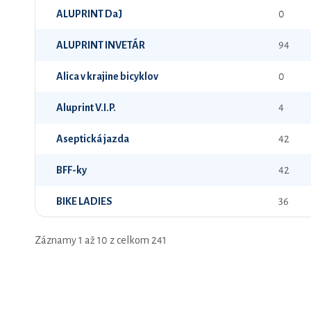
ALUPRINT DaJ
0
ALUPRINT INVETÁR
94
Alica v krajine bicyklov
0
Aluprint V.I.P.
4
Aseptická jazda
42
BFF-ky
42
BIKE LADIES
36
Záznamy 1 až 10 z celkom 241