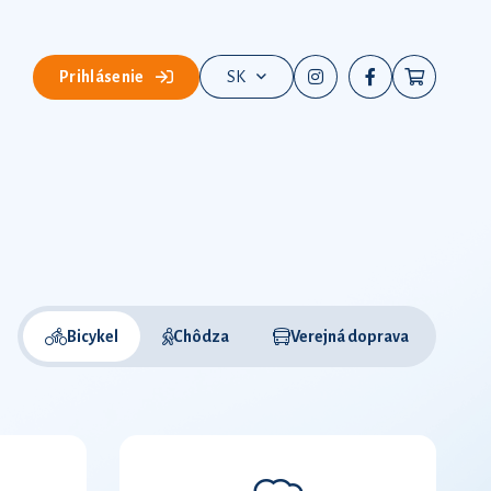
Prihlásenie
SK
Bicykel
Chôdza
Verejná doprava