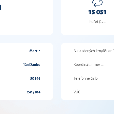
m
15 051
Počet jázd
Martin
Najazdených km/účastní
Ján Danko
Koordinátor mesta
50 346
Telefónne číslo
241 / 814
VÚC