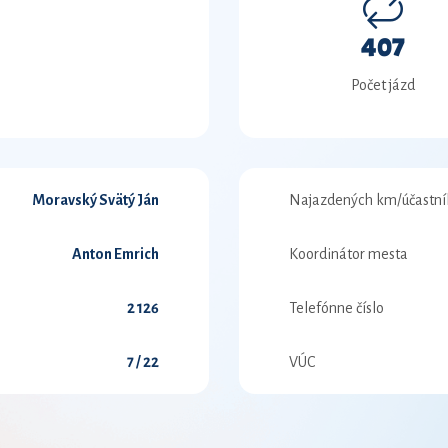
407
Počet jázd
Moravský Svätý Ján
Najazdených km/účastní
Anton Emrich
Koordinátor mesta
2 126
Telefónne číslo
7 / 22
VÚC