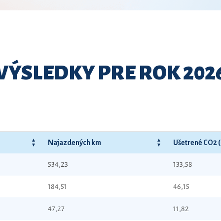
VÝSLEDKY PRE ROK 202
Najazdených km
Ušetrené CO2 
534,23
133,58
184,51
46,15
47,27
11,82