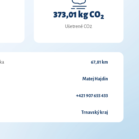
373,01 kg CO
2
Ušetrené CO2
ka
67,81 km
Matej Hajdin
+421 907 655 433
Trnavský kraj