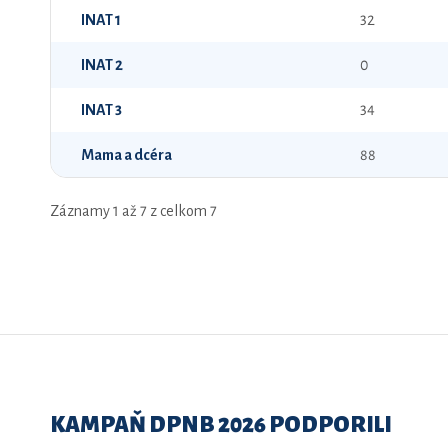
INAT 1
32
INAT 2
0
INAT 3
34
Mama a dcéra
88
Záznamy 1 až 7 z celkom 7
KAMPAŇ DPNB 2026 PODPORILI