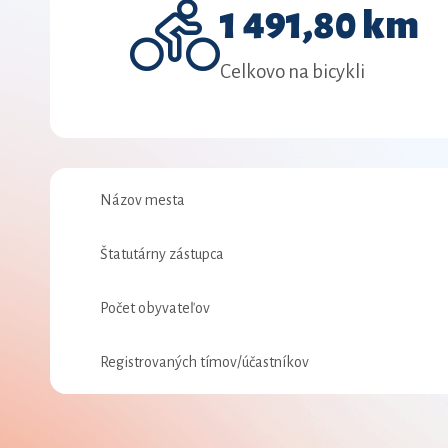
1 491,80 km
Celkovo na bicykli
Názov mesta
Štatutárny zástupca
Počet obyvateľov
Registrovaných tímov/účastníkov