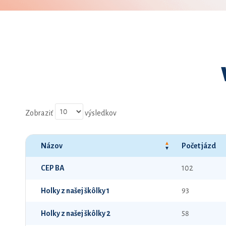
Zobraziť
výsledkov
Názov
Počet jázd
CEP BA
102
Holky z našej škôlky 1
93
Holky z našej škôlky 2
58