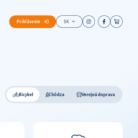
Prihlásenie
SK
Bicykel
Chôdza
Verejná doprava