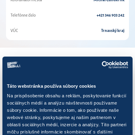
Koordinátor mesta
Michal Čunderlík
Telefónne číslo
+421 346 903 242
VÚC
Trnavský kraj
VÝSLEDKY PRE ROK 2026
Zobraziť
výsledkov
Táto webstránka používa súbory cookies
Na prispôsobenie obsahu a reklám, poskytovanie funkcií
sociálnych médií a analýzu návštevnosti používame
súbory cookie. Informácie o tom, ako používate naše
webové stránky, poskytujeme aj našim partnerom v
Názov
Počet jázd
Najazdených km
oblasti sociálnych médií, inzercie a analýzy. Títo partneri
môžu príslušné informácie skombinovať s ďalšími
1372 SDT
180
349,18