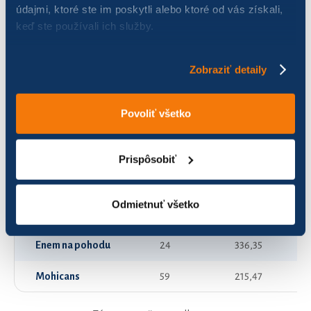
údajmi, ktoré ste im poskytli alebo ktoré od vás získali,
keď ste používali ich služby.
4 quality arrows
79
1 392,49
40 plus cyklisti
120
411,60
Zobraziť detaily
Cieľová stanica Skalica 2
0
0,00
Povoliť všetko
Divoké semena
72
238,74
EAS- Parný valec v úniku
175
3 030,31
Prispôsobiť
Eissmaniaci
98
2 104,62
Odmietnuť všetko
Enem kolo jelo
112
2 162,28
Enem na pohodu
24
336,35
Mohicans
59
215,47