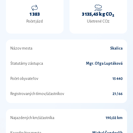
1 383
3 135,45 kg CO
2
Počet jázd
Ušetrené CO2
Názov mesta
Skalica
Štatutárny zástupca
Mgr. Oľga Luptáková
Počet obyvateľov
15 440
Registrovaných tímov/účastníkov
21 / 66
Najazdených km/účastníka
190,02 km