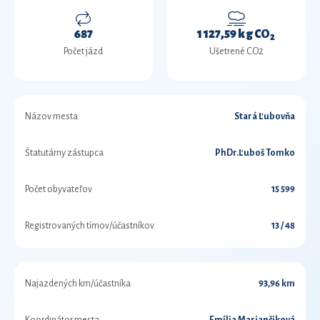
687
1 127,59 kg CO
2
Počet jázd
Ušetrené CO2
Názov mesta
Stará Ľubovňa
Štatutárny zástupca
PhDr.Ľuboš Tomko
Počet obyvateľov
15 599
Registrovaných tímov/účastníkov
13 / 48
Najazdených km/účastníka
93,96 km