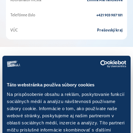
Koordinátor mesta
Emília Mariančiková
Telefónne číslo
+421 903 987 181
VÚC
Prešovský kraj
VÝSLEDKY PRE ROK 2026
Zobraziť
výsledkov
Táto webstránka používa súbory cookies
Na prispôsobenie obsahu a reklám, poskytovanie funkcií
sociálnych médií a analýzu návštevnosti používame
súbory cookie. Informácie o tom, ako používate naše
webové stránky, poskytujeme aj našim partnerom v
Názov
Počet jázd
Najazdených km
oblasti sociálnych médií, inzercie a analýzy. Títo partneri
môžu príslušné informácie skombinovať s ďalšími
CYKLOPOHODA
85
212,83