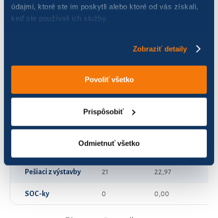
údajmi, ktoré ste im poskytli alebo ktoré od vás získali,
keď ste používali ich služby.
Chceme byť za vodou
29
78,89
Green banana riders
116
407,55
Zobraziť detaily
Krasotinky
0
0,00
Povoliť všetko
LA BAMBA na biku
84
639,15
Leitech Riders
97
635,85
Prispôsobiť
NiMoNi
20
144,87
Odmietnuť všetko
PaNaČiX
120
1 732,82
Pešiaci z výstavby
21
22,97
SOC-ky
0
0,00