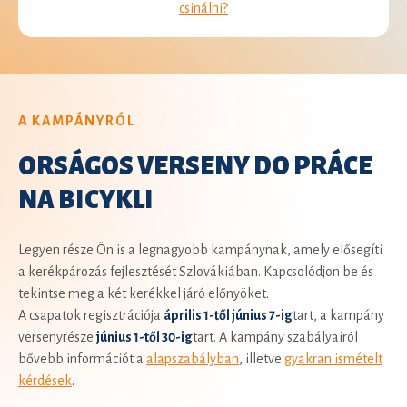
csinálni?
A KAMPÁNYRÓL
ORSÁGOS VERSENY DO PRÁCE
NA BICYKLI
Legyen része Ön is a legnagyobb kampánynak, amely elősegíti
a kerékpározás fejlesztését Szlovákiában. Kapcsolódjon be és
tekintse meg a két kerékkel járó előnyöket.
A csapatok regisztrációja
április 1-től június 7-ig
tart, a kampány
versenyrésze
június 1-től 30-ig
tart. A kampány szabályairól
bővebb információt a
alapszabályban
, illetve
gyakran ismételt
kérdések
.