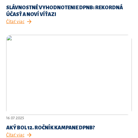
SLÁVNOSTNÉ VYHODNOTENIE DPNB: REKORDNÁ
ÚČASŤ A NOVÍ VÍŤAZI
Čítať viac
16.07.2025
AKÝ BOL 12. ROČNÍK KAMPANE DPNB?
Čítať viac