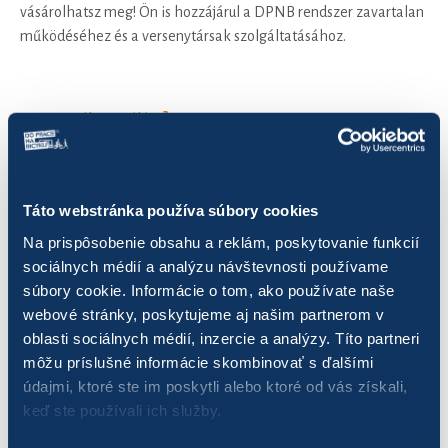
vásárolhatsz meg! Ön is hozzájárul a DPNB rendszer zavartalan
működéséhez és a versenytársak szolgáltatásához.
Vegyél egy pólót
Táto webstránka používa súbory cookies
Na prispôsobenie obsahu a reklám, poskytovanie funkcií
sociálnych médií a analýzu návštevnosti používame
súbory cookie. Informácie o tom, ako používate naše
webové stránky, poskytujeme aj našim partnerom v
oblasti sociálnych médií, inzercie a analýzy. Títo partneri
môžu príslušné informácie skombinovať s ďalšími
údajmi, ktoré ste im poskytli alebo ktoré od vás získali,
keď ste používali ich služby.