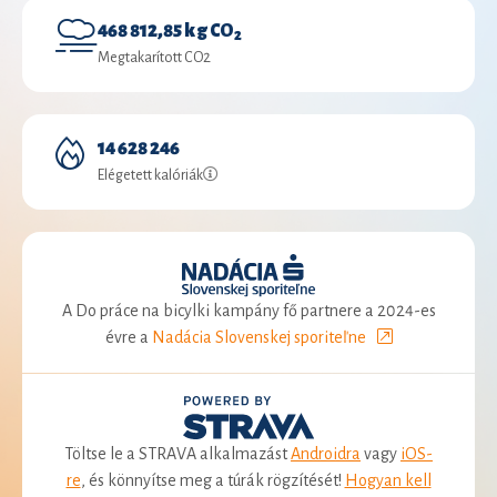
468 812,85 kg CO
2
Megtakarított CO2
14 628 246
Elégetett kalóriák
A Do práce na bicylki kampány fő partnere a 2024-es
évre a
Nadácia Slovenskej sporiteľne
Töltse le a STRAVA alkalmazást
Androidra
vagy
iOS-
re
, és könnyítse meg a túrák rögzítését!
Hogyan kell