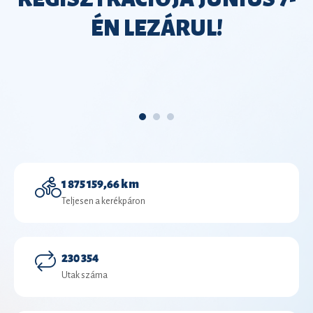
ÉN LEZÁRUL!
1 875 159,66 km
Teljesen a kerékpáron
230 354
Utak száma