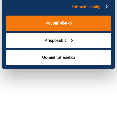
Zobraziť detaily
Povoliť všetko
Prispôsobiť
MI ÚJSÁG?
Odmietnuť všetko