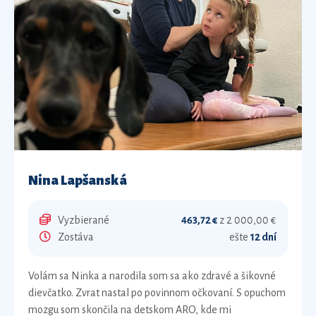
prinášajú chvíle strávené vonku, keď môže zo svojho
invalidného kočiara pozorovať svet okolo seba. Má rád
dobré jedlo, veselú hudbu a čas so svojimi sestrami.
Napriek všetkým prekážkam sa takmer vždy usmieva.
Pavol Gajan, 37 rokov Paľko sa narodil predčasne v
ôsmom mesiaci tehotenstva s detskou mozgovou obrnou
a skoliózou chrbtice. V detstve absolvoval náročnú
operáciu bedrového kĺbu a neskôr aj ďalšiu operáciu kvôli
nádoru. Je úplne ležiaci a pri všetkých bežných denných
činnostiach je odkázaný na celodennú starostlivosť svojej
rodiny. Napriek tomu je veľmi vnímavý a spoločenský
Nina Lapšanská
človek. Teší sa z návštev, rád počúva hudbu, páči sa mu,
keď mu niekto číta, a najväčšiu radosť mu robia
Vyzbierané
463,72 €
z 2 000,00 €
prechádzky. Rodina by mu chcela zabezpečiť potrebné
Zostáva
ešte
12 dní
zdravotné pomôcky, napriklad do invalidného kočiara,
ktoré mu prinesú väčšie pohodlie.
Volám sa Ninka a narodila som sa ako zdravé a šikovné
dievčatko. Zvrat nastal po povinnom očkovaní. S opuchom
mozgu som skončila na detskom ARO, kde mi