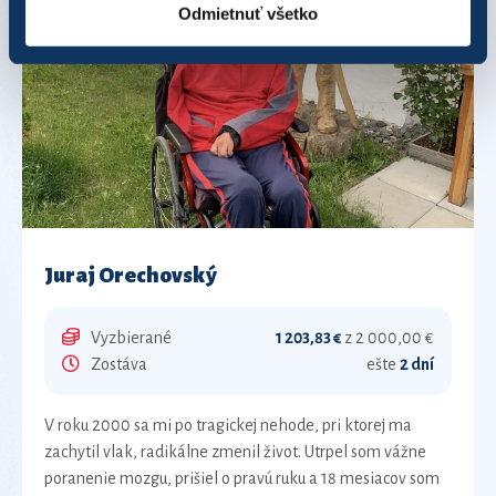
Odmietnuť všetko
Juraj Orechovský
Vyzbierané
1 203,83 €
z 2 000,00 €
Zostáva
ešte
2 dní
V roku 2000 sa mi po tragickej nehode, pri ktorej ma
zachytil vlak, radikálne zmenil život. Utrpel som vážne
poranenie mozgu, prišiel o pravú ruku a 18 mesiacov som