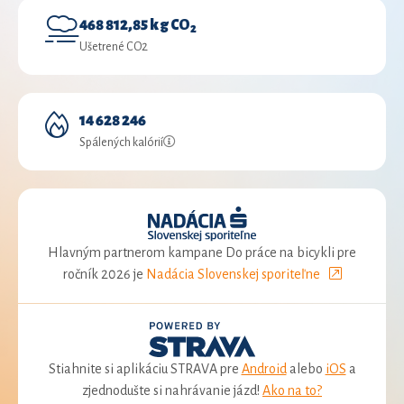
468 812,85 kg CO
2
Ušetrené CO2
14 628 246
Spálených kalórií
Hlavným partnerom kampane Do práce na bicykli pre
ročník 2026 je
Nadácia Slovenskej sporiteľne
Stiahnite si aplikáciu STRAVA pre
Android
alebo
iOS
a
zjednodušte si nahrávanie jázd!
Ako na to?