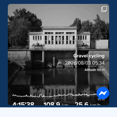
START 5:30✌️
#dpnb #gravelerscc #mtbikersk
...
11
0
🔥🔥🔥🌞🫣🫣🫣
32km protivietor + ⬆️⬇️⬆️⬇️