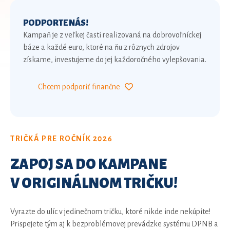
PODPORTE NÁS!
Kampaň je z veľkej časti realizovaná na dobrovoľníckej
báze a každé euro, ktoré na ňu z rôznych zdrojov
získame, investujeme do jej každoročného vylepšovania.
Chcem podporiť finančne
TRIČKÁ PRE ROČNÍK 2026
ZAPOJ SA DO KAMPANE
V ORIGINÁLNOM
TRIČKU!
Vyrazte do ulíc v jedinečnom tričku, ktoré nikde inde nekúpite!
Prispejete tým aj k bezproblémovej prevádzke systému DPNB a