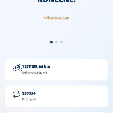
TRIČKOM!
Chcem svoje tričko
1 875 159,66 km
Celkovo na bicykli
230 354
Počet jázd