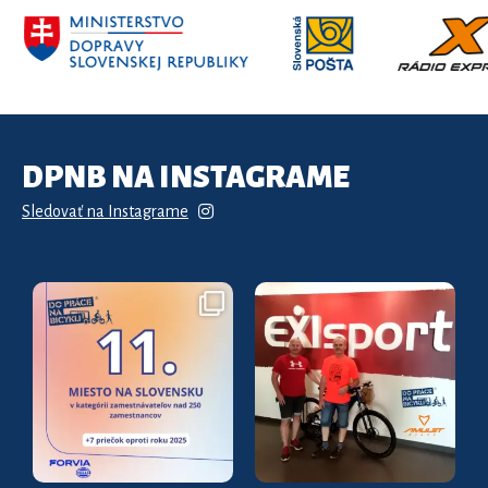
DPNB NA INSTAGRAME
Sledovať na Instagrame
🚴‍♀️ Do práce na bicykli 2026: opäť sme
🎉 Gratulujeme ďalšiemu výhercovi! 🚴
posunuli
...
S
...
7
0
11
0