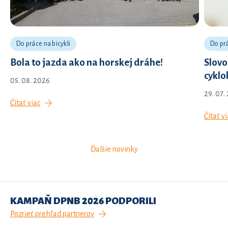
športovcovom, som vďačná, že mi na mojej ceste za
uzdravením pomáhate. Ďakujem za vaše kalórie, ktorými
pomáhate spraviť z tohto sveta lepšie miesto pre život.
Do práce na bicykli
Do prá
Bola to jazda ako na horskej dráhe!
Slovo
cyklo
05. 08. 2026
29. 07.
Čítať viac
Čítať vi
Ďalšie novinky
KAMPAŇ DPNB 2026 PODPORILI
Pozrieť prehľad partnerov