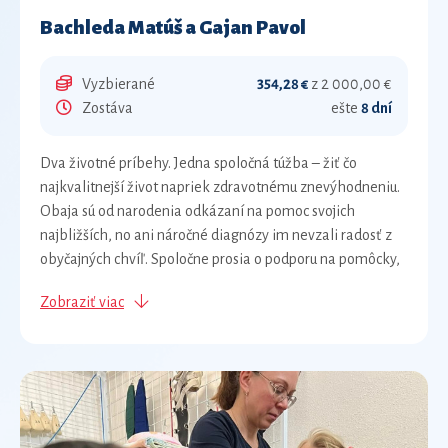
Bachleda Matúš a Gajan Pavol
Vyzbierané
354,28 €
z 2 000,00 €
Zostáva
ešte
8 dní
Dva životné príbehy. Jedna spoločná túžba – žiť čo
najkvalitnejší život napriek zdravotnému znevýhodneniu.
Obaja sú od narodenia odkázaní na pomoc svojich
najbližších, no ani náročné diagnózy im nevzali radosť z
obyčajných chvíľ. Spoločne prosia o podporu na pomôcky,
ktoré im uľahčia každodenný život. Matúš Bachleda, 36
Zobraziť viac
rokov Matúš sa narodil s detskou mozgovou obrnou a
spastickou kvadruparézou. Počas života prekonal
epileptické záchvaty, zápal pľúc aj rakovinu, nad ktorou sa
mu našťastie podarilo zvíťaziť. Je plne odkázaný na
starostlivosť svojej rodiny, najmä mamy, ktorá je jeho
celoživotnou opatrovateľkou. Najväčšiu radosť mu