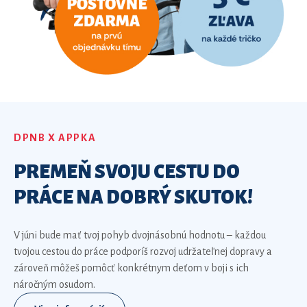
DPNB X APPKA
PREMEŇ SVOJU CESTU DO
PRÁCE NA DOBRÝ SKUTOK!
V júni bude mať tvoj pohyb dvojnásobnú hodnotu – každou
tvojou cestou do práce
podporíš rozvoj udržateľnej dopravy a
zároveň môžeš pomôcť konkrétnym deťom v boji s ich
náročným osudom.