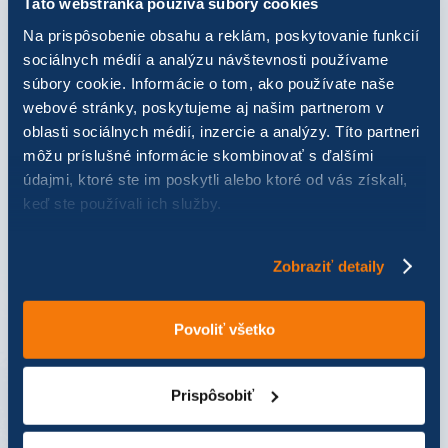
Táto webstránka používa súbory cookies
darovaných kilokalórií
Na prispôsobenie obsahu a reklám, poskytovanie funkcií
sociálnych médií a analýzu návštevnosti používame
súbory cookie. Informácie o tom, ako používate naše
374,42 €
webové stránky, poskytujeme aj našim partnerom v
darovaných súťažiacimi z DPNB
oblasti sociálnych médií, inzercie a analýzy. Títo partneri
môžu príslušné informácie skombinovať s ďalšími
údajmi, ktoré ste im poskytli alebo ktoré od vás získali,
keď ste používali ich služby.
641
súťažiacich DPNB v APPkA
Zobraziť detaily
POMOC POTREBUJÚ
Povoliť všetko
Prispôsobiť