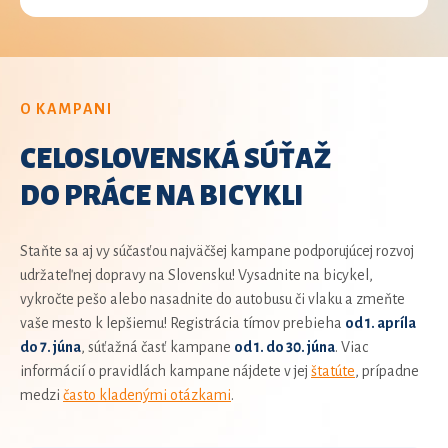
O KAMPANI
CELOSLOVENSKÁ SÚŤAŽ
DO PRÁCE
NA BICYKLI
Staňte sa aj vy súčasťou najväčšej kampane podporujúcej rozvoj
udržateľnej dopravy na Slovensku! Vysadnite na bicykel,
vykročte pešo alebo nasadnite do autobusu či vlaku a zmeňte
vaše mesto k lepšiemu! Registrácia tímov prebieha
od 1. apríla
do 7. júna
, súťažná časť kampane
od 1. do 30. júna
. Viac
informácií o pravidlách kampane nájdete v jej
štatúte
, prípadne
medzi
často kladenými otázkami
.