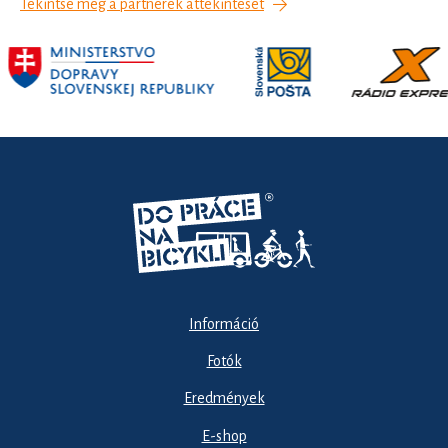
Tekintse meg a partnerek áttekintését
Információ
Fotók
Eredmények
E-shop