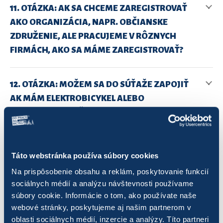
11. OTÁZKA: AK SA CHCEME ZAREGISTROVAŤ
AKO ORGANIZÁCIA, NAPR. OBČIANSKE
ZDRUŽENIE, ALE PRACUJEME V RÔZNYCH
FIRMÁCH, AKO SA MÁME ZAREGISTROVAŤ?
12. OTÁZKA: MOŽEM SA DO SÚŤAŽE ZAPOJIŤ
AK MÁM ELEKTROBICYKEL ALEBO
ELEKTROKOLOBEŽKU?
13. OTÁZKA: AKO SI PREPOJÍM SÚŤAŽNÉ
Táto webstránka používa súbory cookies
KONTO S APLIKÁCIOU STRAVA A AKO SI
Na prispôsobenie obsahu a reklám, poskytovanie funkcií
NÁSLEDNE EVIDUJEM JAZDY?
sociálnych médií a analýzu návštevnosti používame
súbory cookie. Informácie o tom, ako používate naše
webové stránky, poskytujeme aj našim partnerom v
14. OTÁZKA: CHCEM SA ZAREGISTROVAŤ, ALE V
oblasti sociálnych médií, inzercie a analýzy. Títo partneri
REGISTRAČNOM FORMULÁRI SA MOJE MESTO