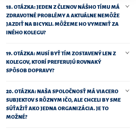
18. OTÁZKA: JEDEN Z ČLENOV NÁŠHO TÍMU MÁ
ZDRAVOTNÉ PROBLÉMY A AKTUÁLNE NEMÔŽE
JAZDIŤ NA BICYKLI. MÔŽEME HO VYMENIŤ ZA
INÉHO KOLEGU?
19. OTÁZKA: MUSÍ BYŤ TÍM ZOSTAVENÝ LEN Z
KOLEGOV, KTORÍ PREFERUJÚ ROVNAKÝ
SPÔSOB DOPRAVY?
20. OTÁZKA: NAŠA SPOLOČNOSŤ MÁ VIACERO
SUBJEKTOV S RÔZNYM IČO, ALE CHCELI BY SME
SÚŤAŽIŤ AKO JEDNA ORGANIZÁCIA. JE TO
MOŽNÉ?