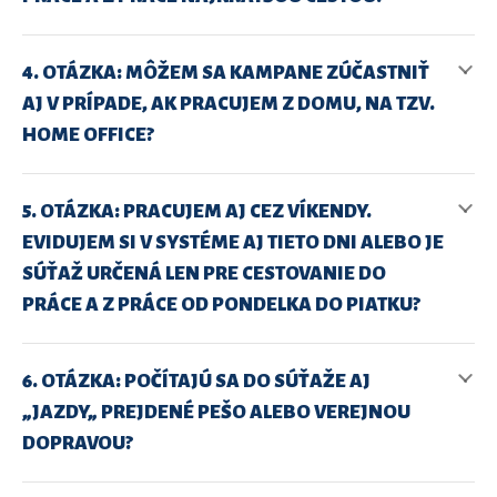
4. OTÁZKA: MÔŽEM SA KAMPANE ZÚČASTNIŤ
AJ V PRÍPADE, AK PRACUJEM Z DOMU, NA TZV.
HOME OFFICE?
5. OTÁZKA: PRACUJEM AJ CEZ VÍKENDY.
EVIDUJEM SI V SYSTÉME AJ TIETO DNI ALEBO JE
SÚŤAŽ URČENÁ LEN PRE CESTOVANIE DO
PRÁCE A Z PRÁCE OD PONDELKA DO PIATKU?
6. OTÁZKA: POČÍTAJÚ SA DO SÚŤAŽE AJ
„JAZDY„ PREJDENÉ PEŠO ALEBO VEREJNOU
DOPRAVOU?