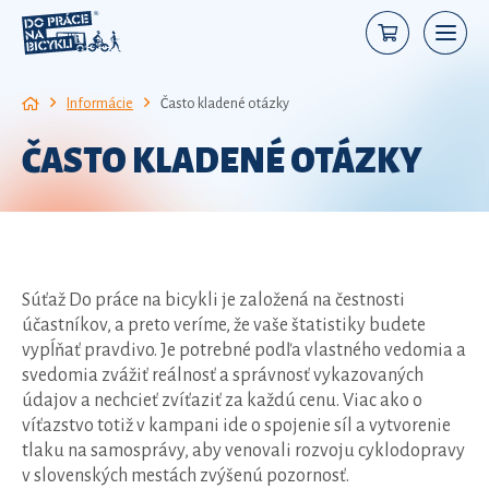
Informácie
Často kladené otázky
ČASTO KLADENÉ OTÁZKY
Súťaž Do práce na bicykli je založená na čestnosti
účastníkov, a preto veríme, že vaše štatistiky budete
vypĺňať pravdivo. Je potrebné podľa vlastného vedomia a
svedomia zvážiť reálnosť a správnosť vykazovaných
údajov a nechcieť zvíťaziť za každú cenu. Viac ako o
víťazstvo totiž v kampani ide o spojenie síl a vytvorenie
tlaku na samosprávy, aby venovali rozvoju cyklodopravy
v slovenských mestách zvýšenú pozornosť.