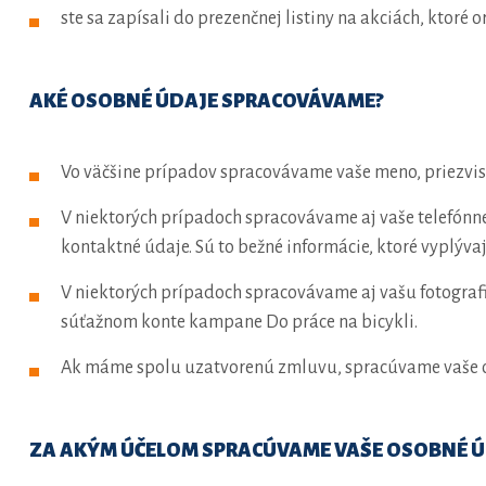
ste sa zapísali do prezenčnej listiny na akciách, ktoré 
AKÉ OSOBNÉ ÚDAJE SPRACOVÁVAME?
Vo väčšine prípadov spracovávame vaše meno, priezvis
V niektorých prípadoch spracovávame aj vaše telefónne
kontaktné údaje. Sú to bežné informácie, ktoré vyplýva
V niektorých prípadoch spracovávame aj vašu fotografi
súťažnom konte kampane Do práce na bicykli.
Ak máme spolu uzatvorenú zmluvu, spracúvame vaše o
ZA AKÝM ÚČELOM SPRACÚVAME VAŠE OSOBNÉ Ú