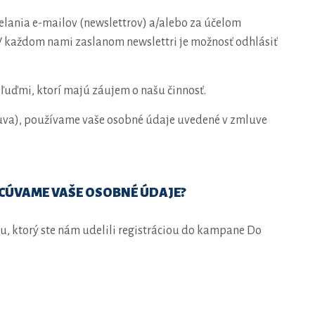
elania e-mailov (newslettrov) a/alebo za účelom
 V každom nami zaslanom newslettri je možnosť odhlásiť
uďmi, ktorí majú záujem o našu činnosť.
luva), používame vaše osobné údaje uvedené v zmluve
CÚVAME VAŠE OSOBNÉ ÚDAJE?
, ktorý ste nám udelili registráciou do kampane Do