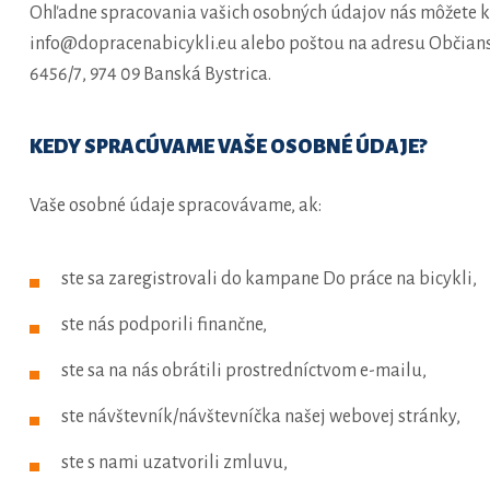
Ohľadne spracovania vašich osobných údajov nás môžete k
info@dopracenabicykli.eu alebo poštou na adresu Občianska
6456/7, 974 09 Banská Bystrica.
KEDY SPRACÚVAME VAŠE OSOBNÉ ÚDAJE?
Vaše osobné údaje spracovávame, ak:
ste sa zaregistrovali do kampane Do práce na bicykli,
ste nás podporili finančne,
ste sa na nás obrátili prostredníctvom e-mailu,
ste návštevník/návštevníčka našej webovej stránky,
ste s nami uzatvorili zmluvu,