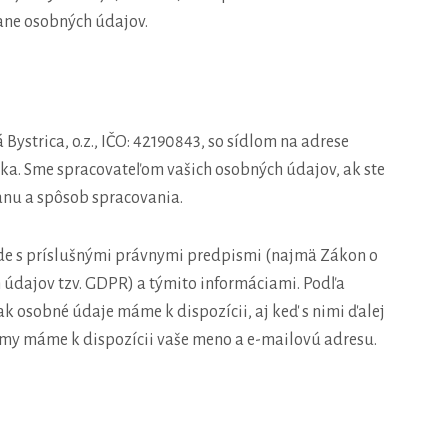
rane osobných údajov.
ystrica, o.z., IČO: 42190843, so sídlom na adrese
ika. Sme spracovateľom vašich osobných údajov, ak ste
anu a spôsob spracovania.
ade s príslušnými právnymi predpismi (najmä Zákon o
údajov tzv. GDPR) a týmito informáciami. Podľa
k osobné údaje máme k dispozícii, aj keď s nimi ďalej
 my máme k dispozícii vaše meno a e-mailovú adresu.