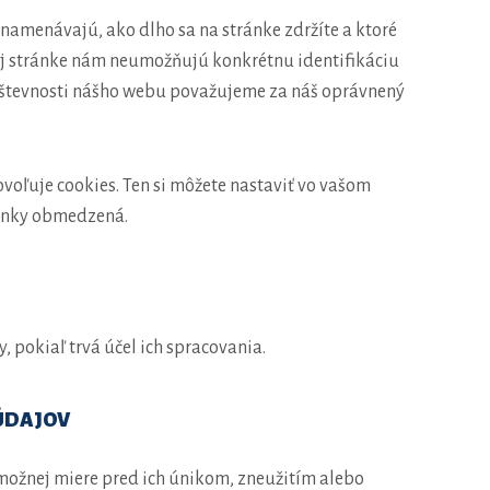
znamenávajú, ako dlho sa na stránke zdržíte a ktoré
ej stránke nám neumožňujú konkrétnu identifikáciu
ávštevnosti nášho webu považujeme za náš oprávnený
voľuje cookies. Ten si môžete nastaviť vo vašom
ránky obmedzená.
pokiaľ trvá účel ich spracovania.
ÚDAJOV
možnej miere pred ich únikom, zneužitím alebo