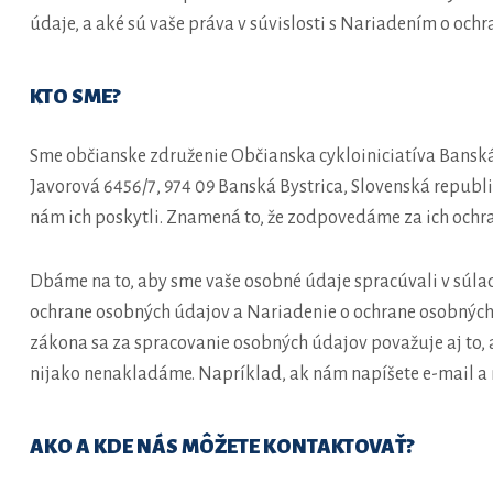
údaje, a aké sú vaše práva v súvislosti s Nariadením o och
KTO SME?
Sme občianske združenie Občianska cykloiniciatíva Banská B
Javorová 6456/7, 974 09 Banská Bystrica, Slovenská republ
nám ich poskytli. Znamená to, že zodpovedáme za ich ochr
Dbáme na to, aby sme vaše osobné údaje spracúvali v súl
ochrane osobných údajov a Nariadenie o ochrane osobných 
zákona sa za spracovanie osobných údajov považuje aj to, a
nijako nenakladáme. Napríklad, ak nám napíšete e-mail a
AKO A KDE NÁS MÔŽETE KONTAKTOVAŤ?