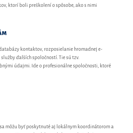
, ktorí boli preškolení o spôsobe, ako s nimi
NÁM
 databázy kontaktov, rozposielanie hromadnej e-
užby ďalších spoločností. Tie sú tzv.
nými údajmi. Ide o profesionálne spoločnosti, ktoré
esa môžu byť poskytnuté aj lokálnym koordinátorom a