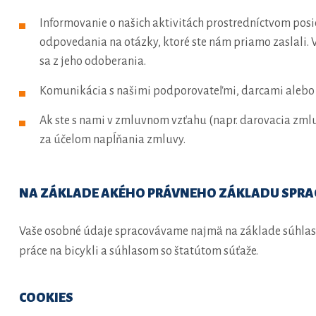
Informovanie o našich aktivitách prostredníctvom posi
odpovedania na otázky, ktoré ste nám priamo zaslali.
sa z jeho odoberania.
Komunikácia s našimi podporovateľmi, darcami alebo ľ
Ak ste s nami v zmluvnom vzťahu (napr. darovacia zm
za účelom napĺňania zmluvy.
NA ZÁKLADE AKÉHO PRÁVNEHO ZÁKLADU SPRA
Vaše osobné údaje spracovávame najmä na základe súhlasu
práce na bicykli a súhlasom so štatútom súťaže.
COOKIES