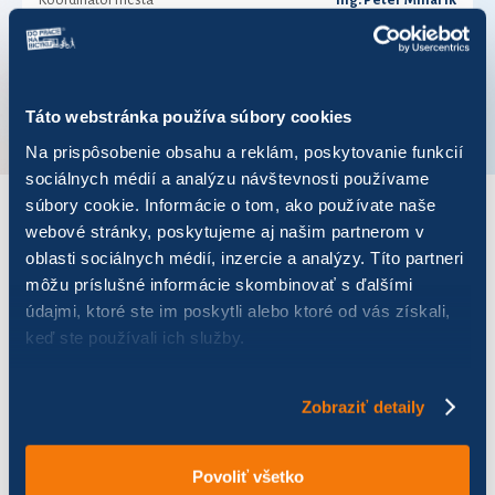
Koordinátor mesta
Ing. Peter Minárik
Telefónne číslo
038/5363036
VÚC
Trenčiansky kraj
Táto webstránka používa súbory cookies
Na prispôsobenie obsahu a reklám, poskytovanie funkcií
sociálnych médií a analýzu návštevnosti používame
súbory cookie. Informácie o tom, ako používate naše
webové stránky, poskytujeme aj našim partnerom v
VÝSLEDKY PRE ROK 2017
oblasti sociálnych médií, inzercie a analýzy. Títo partneri
môžu príslušné informácie skombinovať s ďalšími
Zobraziť
výsledkov
údajmi, ktoré ste im poskytli alebo ktoré od vás získali,
keď ste používali ich služby.
Zobraziť detaily
Názov
Počet jázd
Najazdených km
Ušetr
Povoliť všetko
Partizánske
29
595,40
148,85