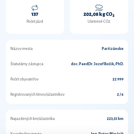
137
202,08 kg CO
2
Počet jázd
Ušetrené CO2
Názov mesta
Partizánske
Štatutárny zástupca
doc. PaedDr. Jozef Božik, PhD.
Počet obyvateľov
22 999
Registrovaných tímov/účastníkov
2 / 6
Najazdených km/účastníka
223,55 km