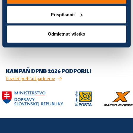
Prečo ??
108
212,93
53,23
Prispôsobiť
Záznamy 1 až 2 z celkom 2
Odmietnuť všetko
1
Predchádzajúca
Ďalšia
KAMPAŇ DPNB 2026 PODPORILI
Pozrieť prehľad partnerov