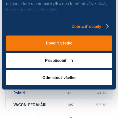
údajmi, ktoré ste im poskytli alebo ktoré od vás získali,
keď ste používali ich služby.
CykloTol
157
1 038,28
Cyklovagonári
150
1 336,14
Zobraziť detaily
Dialničiari
85
1 237,84
Povoliť všetko
Energetik pro bike team, n.u.
98
1 251,08
Mesto Poprad
27
67,33
Prispôsobiť
Mladá krv
72
272,61
Odmietnuť všetko
Peruja
36
144,96
Roľníci
46
321,75
VAGON-PEDAĽÁRI
145
533,30