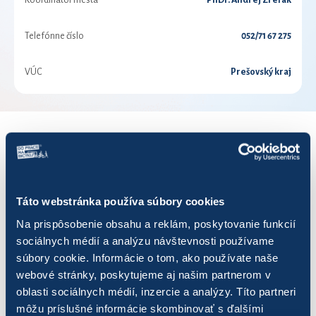
Koordinátor mesta
PhDr. Andrej Zreľak
Telefónne číslo
052/71 67 275
VÚC
Prešovský kraj
VÝSLEDKY PRE ROK 2017
Zobraziť
výsledkov
Táto webstránka používa súbory cookies
Na prispôsobenie obsahu a reklám, poskytovanie funkcií
sociálnych médií a analýzu návštevnosti používame
súbory cookie. Informácie o tom, ako používate naše
webové stránky, poskytujeme aj našim partnerom v
Názov
Počet jázd
Najazdenýc
oblasti sociálnych médií, inzercie a analýzy. Títo partneri
môžu príslušné informácie skombinovať s ďalšími
Bankové tajomstvo
56
196,51