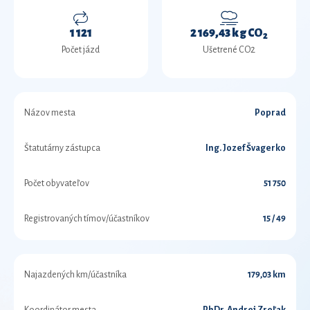
1 121
2 169,43 kg CO
2
Počet jázd
Ušetrené CO2
Názov mesta
Poprad
Štatutárny zástupca
Ing. Jozef Švagerko
Počet obyvateľov
51 750
Registrovaných tímov/účastníkov
15 / 49
Najazdených km/účastníka
179,03 km