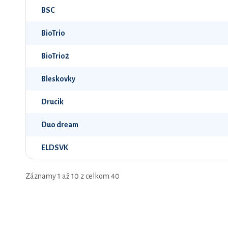
BSC
BioTrio
BioTrio2
Bleskovky
Drucik
Duo dream
ELDSVK
Záznamy 1 až 10 z celkom 40