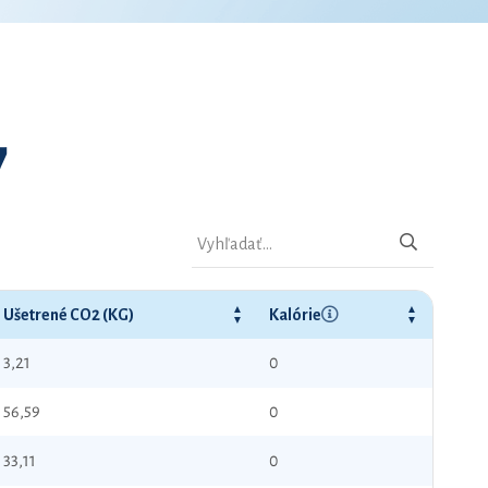
7
Ušetrené CO2 (KG)
Kalórie
3,21
0
56,59
0
33,11
0