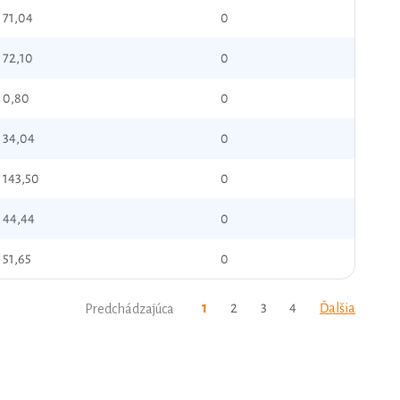
71,04
0
72,10
0
0,80
0
34,04
0
143,50
0
44,44
0
51,65
0
1
2
3
4
Ďalšia
Predchádzajúca