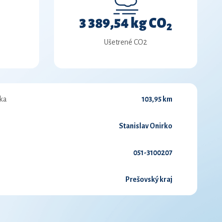
3 389,54 kg CO
2
Ušetrené CO2
ka
103,95 km
Stanislav Onirko
051-3100207
Prešovský kraj