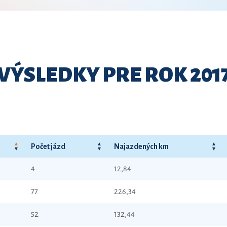
VÝSLEDKY PRE ROK 201
Počet jázd
Najazdených km
4
12,84
77
226,34
52
132,44