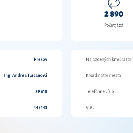
2 890
Počet jázd
Prešov
Najazdených km/účastní
Ing. Andrea Turčanová
Koordinátor mesta
89 618
Telefónne číslo
44 / 143
VÚC