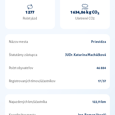
1 277
1 634,86 kg CO
2
Počet jázd
Ušetrené CO2
Názov mesta
Prievidza
Štatutárny zástupca
JUDr. Katarína Macháčková
Počet obyvateľov
46 884
Registrovaných tímov/účastníkov
17 / 57
Najazdených km/účastníka
122,11 km