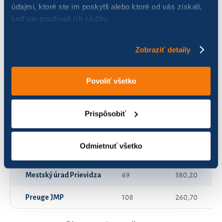
údajmi, ktoré ste im poskytli alebo ktoré od vás získali,
keď ste používali ich služby.
Dušičky
97
273,05
Dámy v klobúkoch
117
231,08
Zobraziť detaily
Green Team
24
190,00
Povoliť všetko
Handlovský rýchlik
36
618,00
Kasskáči
44
93,40
Prispôsobiť
Mechanici
115
1 262,50
Odmietnuť všetko
Mechanická upratovačka
60
306,00
Mestský úrad Prievidza
69
580,20
Preuge JMP
108
260,70