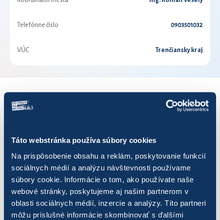
Koordinátor mesta
Ing. Roman Veselý
Telefónne číslo
0903501032
VÚC
Trenčiansky kraj
VÝSLEDKY PRE ROK 2017
Zobraziť
výsledkov
Táto webstránka používa súbory cookies
Na prispôsobenie obsahu a reklám, poskytovanie funkcií
sociálnych médií a analýzu návštevnosti používame
súbory cookie. Informácie o tom, ako používate naše
webové stránky, poskytujeme aj našim partnerom v
Názov
Počet jázd
Najazdených 
oblasti sociálnych médií, inzercie a analýzy. Títo partneri
môžu príslušné informácie skombinovať s ďalšími
Bojnická cyklistická dvojka
71
132,28