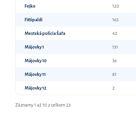
Fejko
120
Fittipaldi
165
Mestská polícia Šaľa
42
Májovky 1
131
Májovky 10
36
Májovky 11
81
Májovky 12
2
Záznamy 1 až 10 z celkom 23