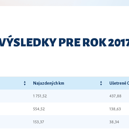
VÝSLEDKY PRE ROK 201
Najazdených km
Ušetrené 
1 751,52
437,88
554,52
138,63
153,37
38,34