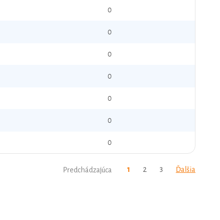
0
0
0
0
0
0
0
1
2
3
Ďalšia
Predchádzajúca