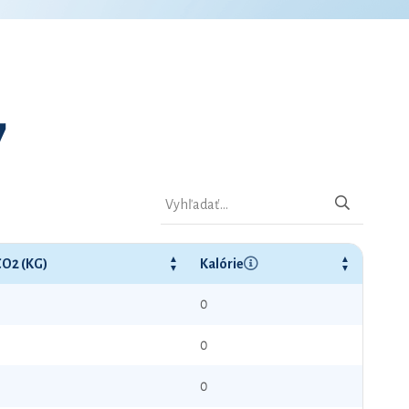
7
CO2 (KG)
Kalórie
0
0
0