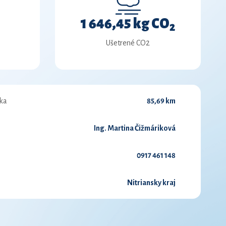
1 646,45 kg CO
2
Ušetrené CO2
ka
85,69 km
Ing. Martina Čižmáriková
0917 461 148
Nitriansky kraj