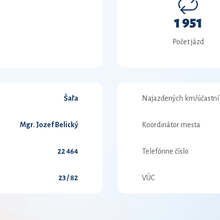
1 951
Počet jázd
Šaľa
Najazdených km/účastní
Mgr. Jozef Belický
Koordinátor mesta
22 464
Telefónne číslo
23 / 82
VÚC