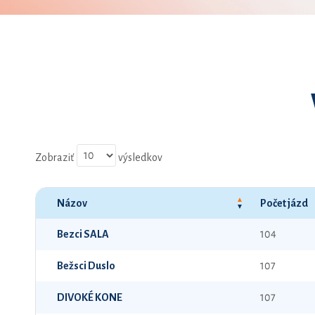
Zobraziť
výsledkov
Názov
Počet jázd
Bezci SALA
104
Bežsci Duslo
107
DIVOKÉ KONE
107