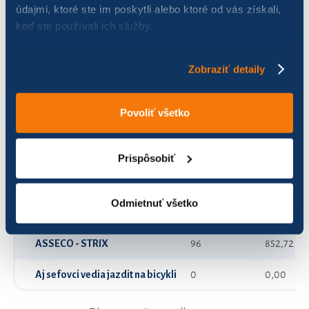
údajmi, ktoré ste im poskytli alebo ktoré od vás získali,
keď ste používali ich služby.
30+
2
54,00
912
13
46,26
Zobraziť detaily
A vôbec
51
296,55
Povoliť všetko
ASO tím
9
35,18
ASSECO - Healthcare
111
2 192,19
Prispôsobiť
ASSECO - Ničomníci
117
1 295,90
Odmietnuť všetko
ASSECO - QWERTY
113
1 571,10
ASSECO - STRIX
96
852,72
Aj sefovci vedia jazdit na bicykli
0
0,00