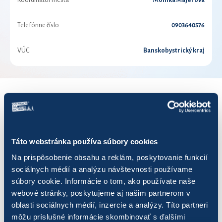
Koordinátor mesta
Monika Majerová
Telefónne číslo
0903640576
VÚC
Banskobystrický kraj
VÝSLEDKY PRE ROK 2018
Zobraziť
výsledkov
Táto webstránka používa súbory cookies
Na prispôsobenie obsahu a reklám, poskytovanie funkcií
sociálnych médií a analýzu návštevnosti používame
súbory cookie. Informácie o tom, ako používate naše
webové stránky, poskytujeme aj našim partnerom v
Názov
Počet jázd
Najazden
oblasti sociálnych médií, inzercie a analýzy. Títo partneri
môžu príslušné informácie skombinovať s ďalšími
1. cevysbiketeam
31
150,72