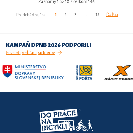
Záznamy 1 až 10 z celkom 146
1
2
3
…
15
Ďalšia
Predchádzajúca
KAMPAŇ DPNB 2026 PODPORILI
Pozrieť prehľad partnerov