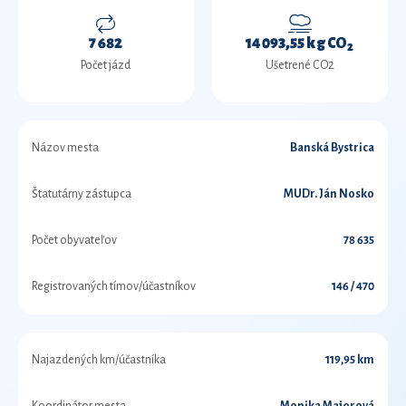
7 682
14 093,55 kg CO
2
Počet jázd
Ušetrené CO2
Názov mesta
Banská Bystrica
Štatutárny zástupca
MUDr. Ján Nosko
Počet obyvateľov
78 635
Registrovaných tímov/účastníkov
146 / 470
Najazdených km/účastníka
119,95 km