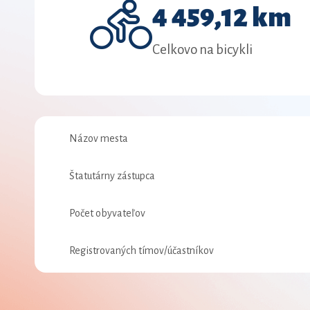
4 459,12 km
Celkovo na bicykli
Názov mesta
Štatutárny zástupca
Počet obyvateľov
Registrovaných tímov/účastníkov