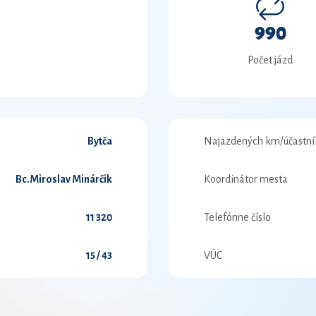
990
Počet jázd
Bytča
Najazdených km/účastní
Bc.Miroslav Minárčik
Koordinátor mesta
11 320
Telefónne číslo
15 / 43
VÚC