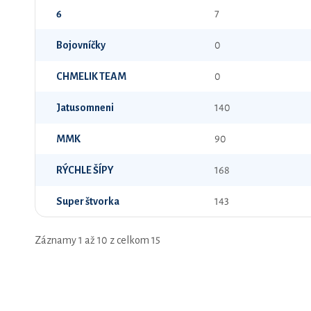
6
7
Bojovníčky
0
CHMELIK TEAM
0
Jatusomneni
140
MMK
90
RÝCHLE ŠÍPY
168
Super štvorka
143
Záznamy 1 až 10 z celkom 15