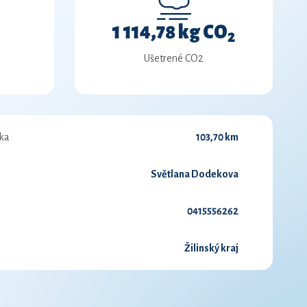
1 114,78 kg CO
2
Ušetrené CO2
ka
103,70 km
Světlana Dodekova
0415556262
Žilinský kraj