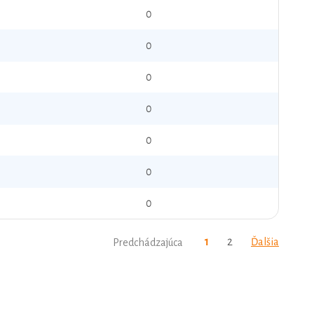
0
0
0
0
0
0
0
1
2
Ďalšia
Predchádzajúca