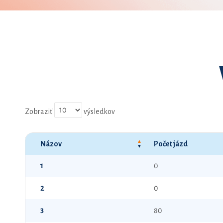
Zobraziť
výsledkov
Názov
Počet jázd
1
0
2
0
3
80