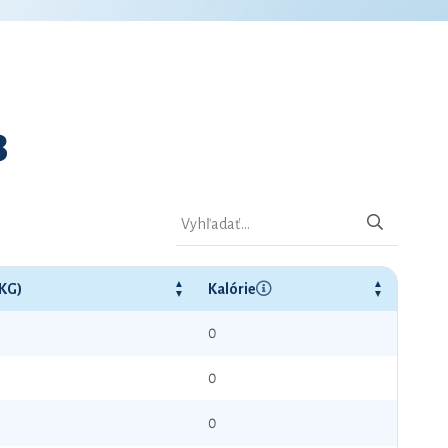
8
(KG)
Kalórie
0
0
0