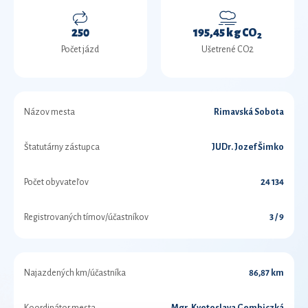
250
195,45 kg CO
2
Počet jázd
Ušetrené CO2
Názov mesta
Rimavská Sobota
Štatutárny zástupca
JUDr. Jozef Šimko
Počet obyvateľov
24 134
Registrovaných tímov/účastníkov
3 / 9
Najazdených km/účastníka
86,87 km