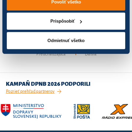
Povoliť všetko
Mesto Rimavská Sobota
74
136,86
Prispôsobiť
Štvorka z EZŠZO
162
523,56
Odmietnuť všetko
Záznamy 1 až 3 z celkom 3
1
Predchádzajúca
Ďalšia
KAMPAŇ DPNB 2026 PODPORILI
Pozrieť prehľad partnerov