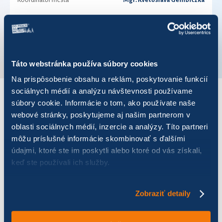
Koordinátor mesta
Mgr. Kvetoslava Gembiczká
Telefónne číslo
0905632233
VÚC
Banskobystrický kraj
Táto webstránka používa súbory cookies
Na prispôsobenie obsahu a reklám, poskytovanie funkcií
sociálnych médií a analýzu návštevnosti používame
súbory cookie. Informácie o tom, ako používate naše
VÝSLEDKY PRE ROK 2018
webové stránky, poskytujeme aj našim partnerom v
oblasti sociálnych médií, inzercie a analýzy. Títo partneri
Zobraziť
výsledkov
môžu príslušné informácie skombinovať s ďalšími
údajmi, ktoré ste im poskytli alebo ktoré od vás získali,
keď ste používali ich služby.
Zobraziť detaily
Názov
Počet jázd
Najazdených km
AUTOMAX
14
121,38