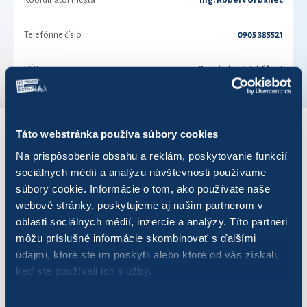
Koordinátor mesta
Ing. Robert Urbanec
Telefónne číslo
0905 385521
VÚC
Banskobystrický kraj
Táto webstránka používa súbory cookies
VÝSLEDKY PRE ROK 2018
Na prispôsobenie obsahu a reklám, poskytovanie funkcií
sociálnych médií a analýzu návštevnosti používame
súbory cookie. Informácie o tom, ako používate naše
Zobraziť
výsledkov
webové stránky, poskytujeme aj našim partnerom v
oblasti sociálnych médií, inzercie a analýzy. Títo partneri
môžu príslušné informácie skombinovať s ďalšími
údajmi, ktoré ste im poskytli alebo ktoré od vás získali,
keď ste používali ich služby.
Názov
Počet jázd
Najazdených km
Ušet
Chita
61
115,67
28,9