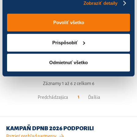
Zobraziť detaily
Marína team
110
648,88
162,
Povoliť všetko
Seniorka
0
0,00
0,00
Sielnica
0
0,00
0,00
Prispôsobiť
Sliacke strely
0
0,00
0,00
Odmietnuť všetko
pegotky
80
80,59
20,15
Záznamy 1 až 6 z celkom 6
1
Predchádzajúca
Ďalšia
KAMPAŇ DPNB 2026 PODPORILI
Pozrieť prehľad partnerov