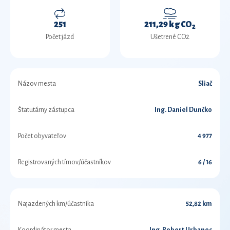
251
211,29 kg CO
2
Počet jázd
Ušetrené CO2
Názov mesta
Sliač
Štatutárny zástupca
Ing. Daniel Dunčko
Počet obyvateľov
4 977
Registrovaných tímov/účastníkov
6 / 16
Najazdených km/účastníka
52,82 km