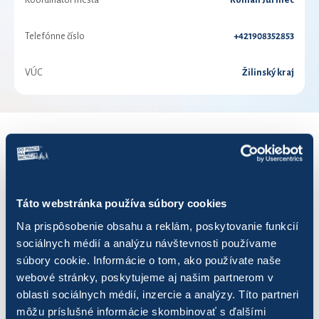
Koordinátor mesta
Roman Jurinec
Telefónne číslo
+421908352853
VÚC
Žilinský kraj
VÝSLEDKY PRE ROK 2018
Zobraziť
výsledkov
Táto webstránka používa súbory cookies
Na prispôsobenie obsahu a reklám, poskytovanie funkcií
sociálnych médií a analýzu návštevnosti používame
súbory cookie. Informácie o tom, ako používate naše
webové stránky, poskytujeme aj našim partnerom v
Názov
Počet jázd
Najazdených km
oblasti sociálnych médií, inzercie a analýzy. Títo partneri
môžu príslušné informácie skombinovať s ďalšími
Drevený šľapači
113
251,34