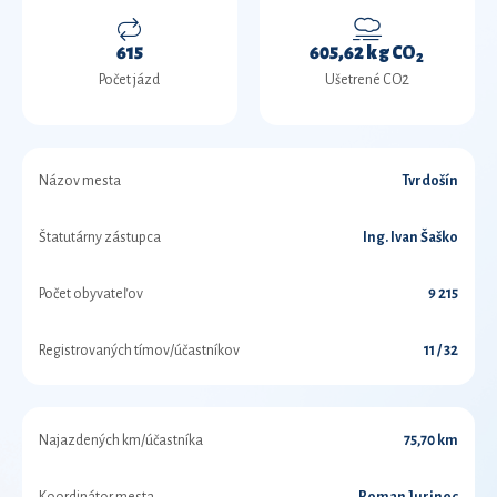
615
605,62 kg CO
2
Počet jázd
Ušetrené CO2
Názov mesta
Tvrdošín
Štatutárny zástupca
Ing. Ivan Šaško
Počet obyvateľov
9 215
Registrovaných tímov/účastníkov
11 / 32
Najazdených km/účastníka
75,70 km