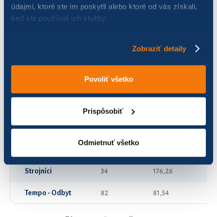
údajmi, ktoré ste im poskytli alebo ktoré od vás získali,
keď ste používali ich služby.
HYDAC M&M
60
572,69
IMAO TEAM
56
252,54
Zobraziť detaily
LOGISTI
106
208,34
Povoliť všetko
Medvedzanky
0
0,00
Modrá ustrica
51
60,32
Prispôsobiť
MojaTaška.sk
61
571,40
Odmietnuť všetko
Panasonic - Inzerťáci
38
224,19
Strojníci
34
176,26
Tempo - Odbyt
82
81,54