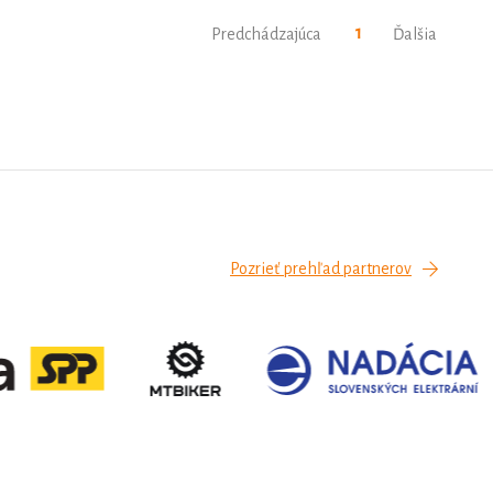
1
Predchádzajúca
Ďalšia
Pozrieť prehľad partnerov