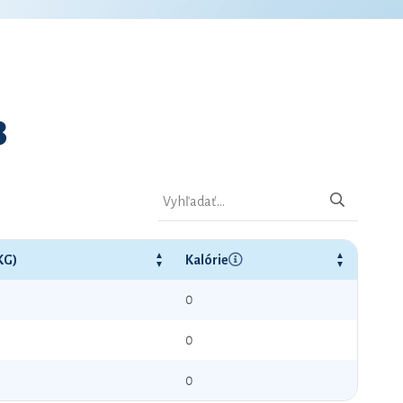
8
KG)
Kalórie
0
0
0