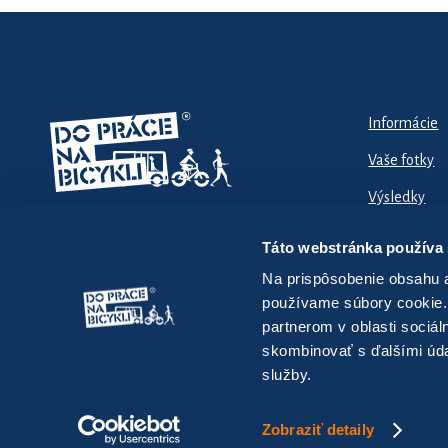
Informácie
Vaše fotky
Výsledky
Táto webstránka používa
Na prispôsobenie obsahu a
používame súbory cookie.
partnerom v oblasti sociál
skombinovať s ďalšími údaj
© 2025 dopracenabicykli.eu – Národná kampaň pre podporu en
služby.
Zobraziť detaily