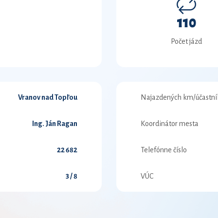
110
Počet jázd
Vranov nad Topľou
Najazdených km/účastní
Ing. Ján Ragan
Koordinátor mesta
22 682
Telefónne číslo
3 / 8
VÚC