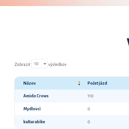
Zobraziť
výsledkov
Názov
Počet jázd
Amido Crows
110
Mydlovci
0
kulturabike
0