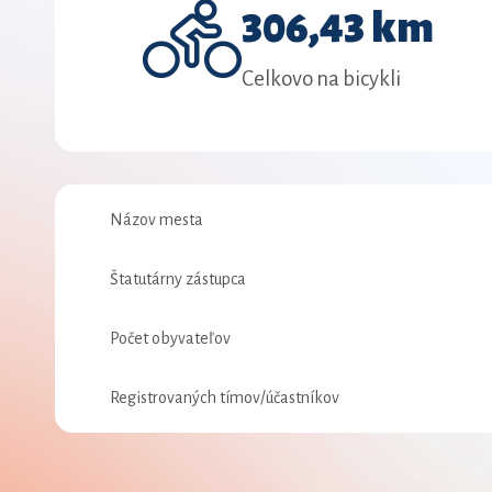
306,43 km
Celkovo na bicykli
Názov mesta
Štatutárny zástupca
Počet obyvateľov
Registrovaných tímov/účastníkov