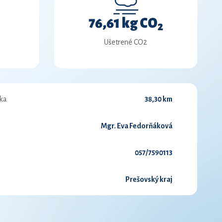
76,61 kg CO
2
Ušetrené CO2
ka
38,30 km
Mgr. Eva Fedorňáková
057/7590113
Prešovský kraj