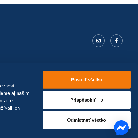
Povoliť všetko
evnosti
jeme aj našim
Prispôsobiť
rmácie
žívali ich
Vytvorilo
okto—digital
Odmietnuť všetko