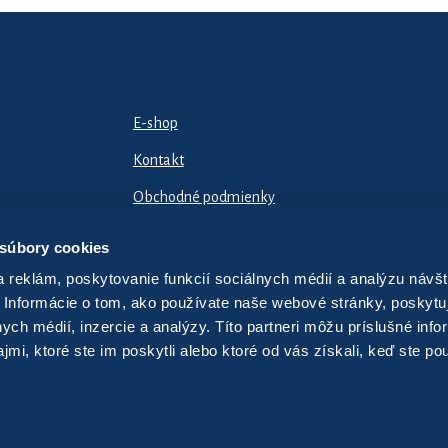
E-shop
Kontakt
Obchodné podmienky
Odstúpiť od zmluvy tu
 súbory cookies
 reklám, poskytovanie funkcií sociálnych médií a analýzu návšt
 Informácie o tom, ako používate naše webové stránky, poskytu
nych médií, inzercie a analýzy. Títo partneri môžu príslušné info
mi, ktoré ste im poskytli alebo ktoré od vás získali, keď ste pou
vironmentálnych druhov dopravy v našich mestách.