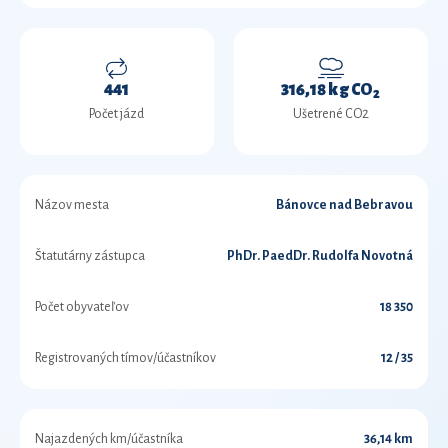
441
316,18 kg CO
2
Počet jázd
Ušetrené CO2
Názov mesta
Bánovce nad Bebravou
Štatutárny zástupca
PhDr. PaedDr. Rudolfa Novotná
Počet obyvateľov
18 350
Registrovaných tímov/účastníkov
12 / 35
Najazdených km/účastníka
36,14 km