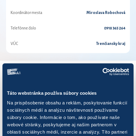
Koordinátor mesta
Miroslava Robochová
Telefónne číslo
0918 365 264
VÚC
Trenčiansky kraj
VÝSLEDKY PRE ROK 2019
Táto webstránka používa súbory cookies
Zobraziť
výsledkov
Na prispôsobenie obsahu a reklám, poskytovanie funkcií
sociálnych médií a analýzu návštevnosti používame
súbory cookie. Informácie o tom, ako používate naše
webové stránky, poskytujeme aj našim partnerom v
oblasti sociálnych médií, inzercie a analýzy. Títo partneri
Názov
Počet jázd
Najazdených km