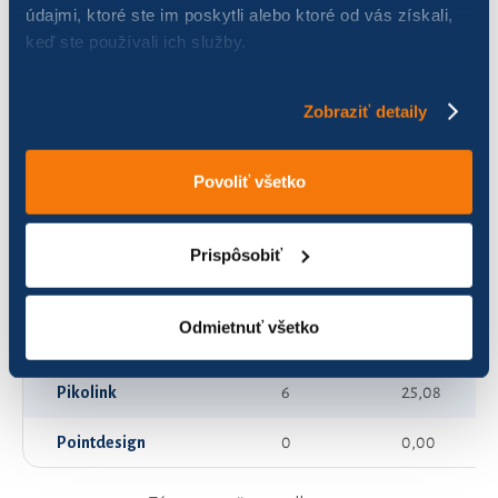
údajmi, ktoré ste im poskytli alebo ktoré od vás získali,
keď ste používali ich služby.
Bike Tyson
102
364,08
Broskyňa
139
485,09
Zobraziť detaily
Csallóköz vidékén tekergők
84
596,82
Povoliť všetko
DEICHMANN 2
119
314,27
Deichmann 1
91
967,15
Prispôsobiť
Kellys DS
2
1,06
Odmietnuť všetko
Levandula
138
296,93
Pikolink
6
25,08
Pointdesign
0
0,00