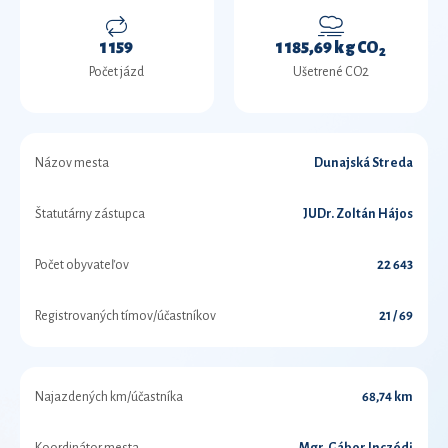
1 159
1 185,69 kg CO
2
Počet jázd
Ušetrené CO2
Názov mesta
Dunajská Streda
Štatutárny zástupca
JUDr. Zoltán Hájos
Počet obyvateľov
22 643
Registrovaných tímov/účastníkov
21 / 69
Najazdených km/účastníka
68,74 km