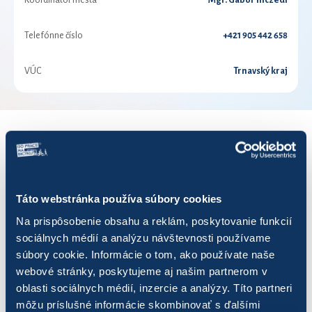
Koordinátor mesta
Mgr. Gábor Inczédi
Telefónne číslo
+421 905 442 658
VÚC
Trnavský kraj
VÝSLEDKY PRE ROK 2019
Zobraziť
výsledkov
Táto webstránka používa súbory cookies
Na prispôsobenie obsahu a reklám, poskytovanie funkcií
sociálnych médií a analýzu návštevnosti používame
súbory cookie. Informácie o tom, ako používate naše
webové stránky, poskytujeme aj našim partnerom v
Názov
Počet jázd
Najazdených
oblasti sociálnych médií, inzercie a analýzy. Títo partneri
môžu príslušné informácie skombinovať s ďalšími
Aron
13
18,94