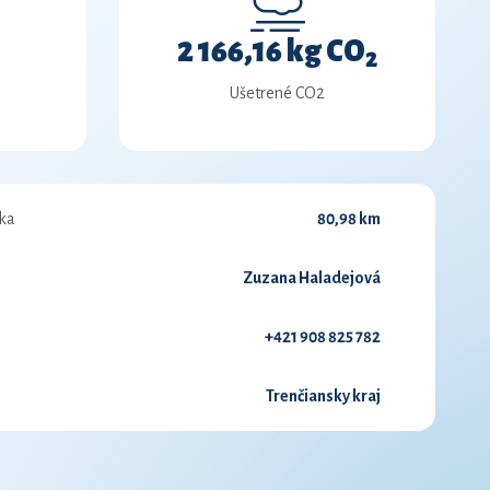
2 166,16 kg CO
2
Ušetrené CO2
ka
80,98 km
Zuzana Haladejová
+421 908 825 782
Trenčiansky kraj