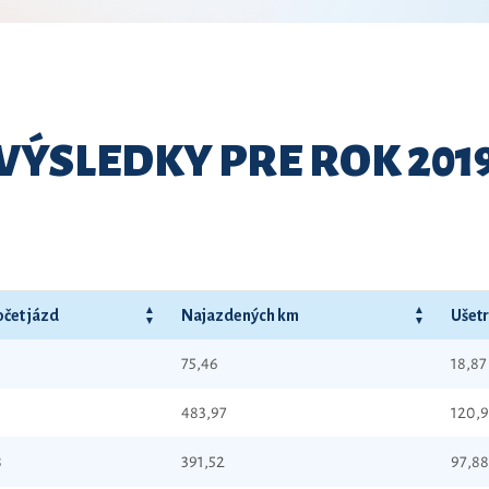
VÝSLEDKY PRE ROK 201
čet jázd
Najazdených km
Ušet
75,46
18,87
3
483,97
120,
8
391,52
97,88