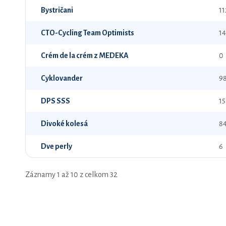
Bystričani
11
CTO-Cycling Team Optimists
14
Crém de la crém z MEDEKA
0
Cyklovander
9
DPS SSS
15
Divoké kolesá
8
Dve perly
6
Záznamy 1 až 10 z celkom 32