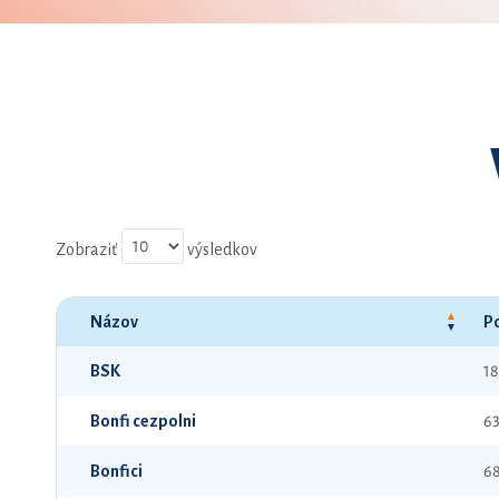
Zobraziť
výsledkov
Názov
Po
BSK
18
Bonfi cezpolni
6
Bonfici
6