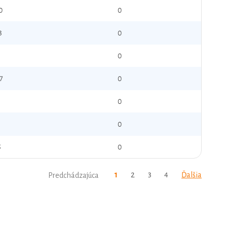
0
0
3
0
0
7
0
9
0
0
5
0
1
2
3
4
Ďalšia
Predchádzajúca