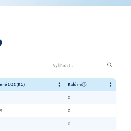
9
rené CO2 (KG)
Kalórie
0
99
0
0