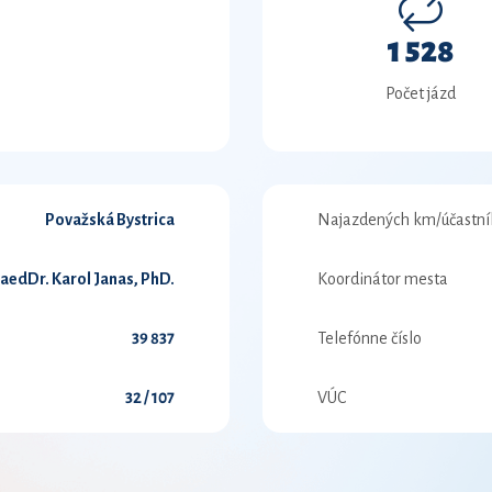
1 528
Počet jázd
Považská Bystrica
Najazdených km/účastní
PaedDr. Karol Janas, PhD.
Koordinátor mesta
39 837
Telefónne číslo
32 / 107
VÚC