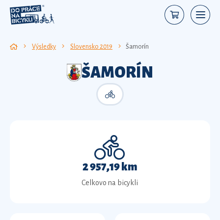
Výsledky
Slovensko 2019
Šamorín
ŠAMORÍN
2 957,19 km
Celkovo na bicykli