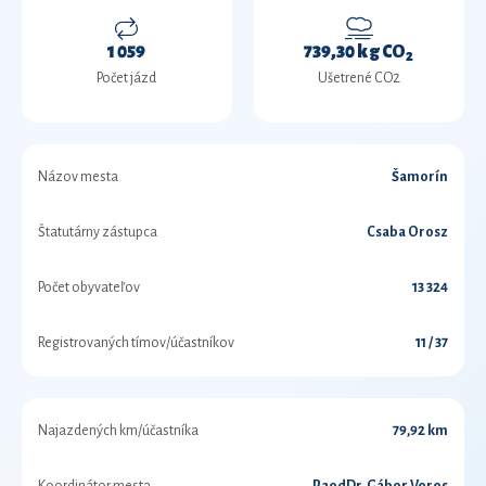
1 059
739,30 kg CO
2
Počet jázd
Ušetrené CO2
Názov mesta
Šamorín
Štatutárny zástupca
Csaba Orosz
Počet obyvateľov
13 324
Registrovaných tímov/účastníkov
11 / 37
Najazdených km/účastníka
79,92 km