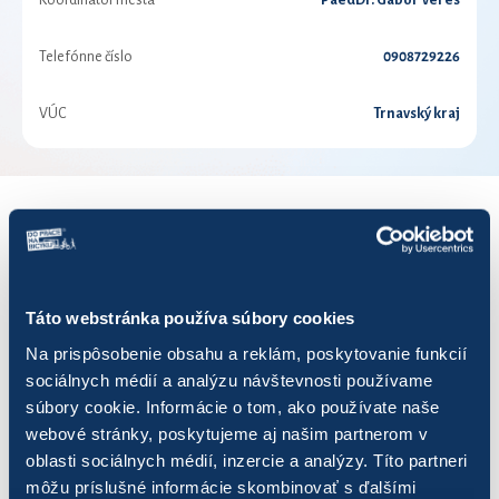
Koordinátor mesta
PaedDr. Gábor Veres
Telefónne číslo
0908729226
VÚC
Trnavský kraj
VÝSLEDKY PRE ROK 2019
Zobraziť
výsledkov
Táto webstránka používa súbory cookies
Na prispôsobenie obsahu a reklám, poskytovanie funkcií
sociálnych médií a analýzu návštevnosti používame
súbory cookie. Informácie o tom, ako používate naše
webové stránky, poskytujeme aj našim partnerom v
Názov
Počet jázd
Najazdenýc
oblasti sociálnych médií, inzercie a analýzy. Títo partneri
môžu príslušné informácie skombinovať s ďalšími
Bigék bicón
84
344,88