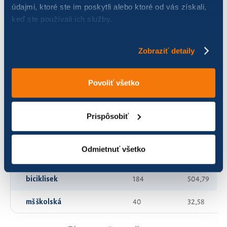
údajmi, ktoré ste im poskytli alebo ktoré od vás získali,
keď ste používali ich služby.
Bike team
136
211,84
CykloBabinec
85
54,76
Zobraziť detaily
Lienky
42
47,80
Povoliť všetko
Roman a Monika zo Šamorína
1
5,46
TEKERGŐK
167
323,28
Prispôsobiť
VYTRVALKY
132
120,84
Odmietnuť všetko
Vizesek
72
764,00
biciklisek
184
504,79
mš školská
40
32,58