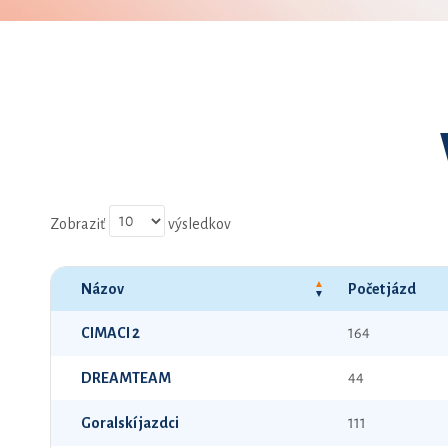
Zobraziť
výsledkov
Názov
Počet jázd
CIMACI 2
164
DREAMTEAM
44
Goralskí jazdci
111