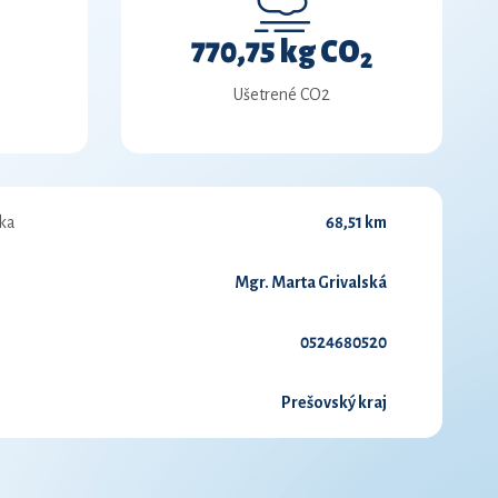
770,75 kg CO
2
Ušetrené CO2
ka
68,51 km
Mgr. Marta Grivalská
0524680520
Prešovský kraj