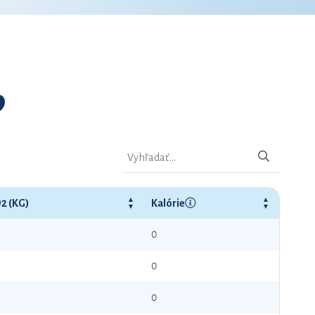
9
2 (KG)
Kalórie
0
0
0