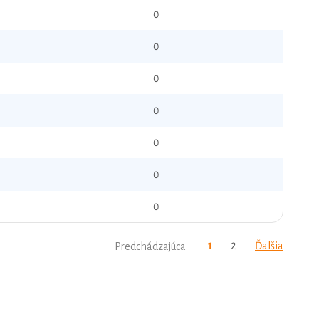
0
0
0
0
0
0
0
1
2
Ďalšia
Predchádzajúca