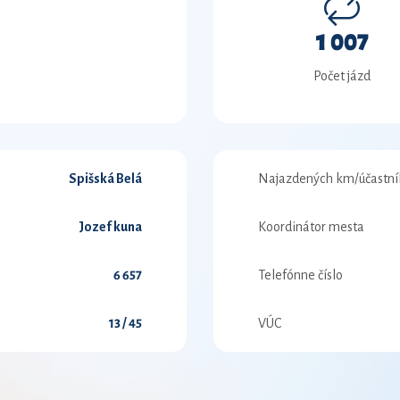
1 007
Počet jázd
Spišská Belá
Najazdených km/účastní
Jozef kuna
Koordinátor mesta
6 657
Telefónne číslo
13 / 45
VÚC