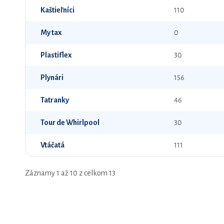
Kaštieľníci
110
My tax
0
Plastiflex
30
Plynári
156
Tatranky
46
Tour de Whirlpool
30
Vtáčatá
111
Záznamy 1 až 10 z celkom 13