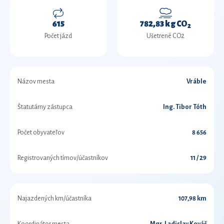
615
782,83 kg CO
2
Počet jázd
Ušetrené CO2
Názov mesta
Vráble
Štatutárny zástupca
Ing. Tibor Tóth
Počet obyvateľov
8 656
Registrovaných tímov/účastníkov
11 / 29
Najazdených km/účastníka
107,98 km