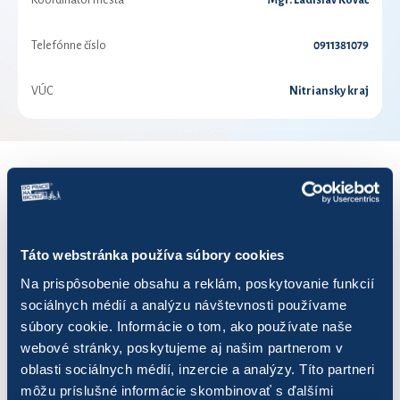
Koordinátor mesta
Mgr. Ladislav Kováč
Telefónne číslo
0911381079
VÚC
Nitriansky kraj
VÝSLEDKY PRE ROK 2019
Zobraziť
výsledkov
Táto webstránka používa súbory cookies
Na prispôsobenie obsahu a reklám, poskytovanie funkcií
sociálnych médií a analýzu návštevnosti používame
súbory cookie. Informácie o tom, ako používate naše
webové stránky, poskytujeme aj našim partnerom v
Názov
Počet jázd
Najazdených km
oblasti sociálnych médií, inzercie a analýzy. Títo partneri
môžu príslušné informácie skombinovať s ďalšími
Cyklotrialisti
30
140,20