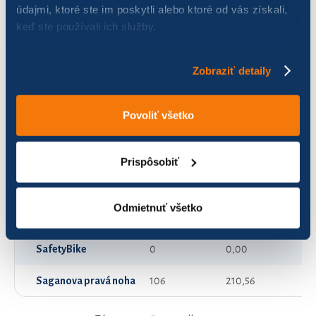
údajmi, ktoré ste im poskytli alebo ktoré od vás získali,
keď ste používali ich služby.
ETELA
118
287,49
KA šípy
38
67,94
Zobraziť detaily
Konštruktéri
0
0,00
Povoliť všetko
Nástrojáreň MIBA
96
952,37
Pupkáči
29
73,66
Prispôsobiť
Rýchle korytnačky
80
107,69
Odmietnuť všetko
SPECIALIZED is best
58
426,00
SafetyBike
0
0,00
Saganova pravá noha
106
210,56