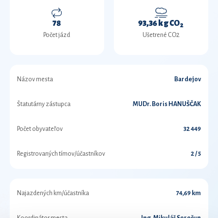
78
93,36 kg CO
2
Počet jázd
Ušetrené CO2
Názov mesta
Bardejov
Štatutárny zástupca
MUDr. Boris HANUŠČAK
Počet obyvateľov
32 449
Registrovaných tímov/účastníkov
2 / 5
Najazdených km/účastníka
74,69 km