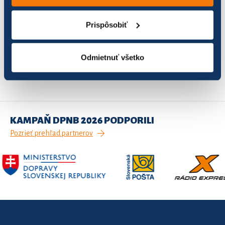
Mesto Bardejov
21
12,39
3,
Prispôsobiť
Záznamy 1 až 2 z celkom 2
Odmietnuť všetko
1
Predchádzajúca
Ďalšia
KAMPAŇ DPNB 2026 PODPORILI
Pozrieť prehľad partnerov