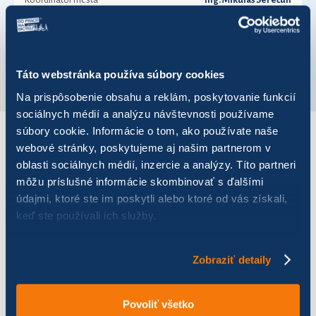
Koordinátor mesta
Ing. Mikuláš Serečun
Telefónne číslo
057/48621701
VÚC
Prešovský kraj
Táto webstránka používa súbory cookies
Na prispôsobenie obsahu a reklám, poskytovanie funkcií
sociálnych médií a analýzu návštevnosti používame
súbory cookie. Informácie o tom, ako používate naše
webové stránky, poskytujeme aj našim partnerom v
VÝSLEDKY PRE ROK 2020
oblasti sociálnych médií, inzercie a analýzy. Títo partneri
môžu príslušné informácie skombinovať s ďalšími
Zobraziť
výsledkov
údajmi, ktoré ste im poskytli alebo ktoré od vás získali,
keď ste používali ich služby.
Zobraziť detaily
Názov
Počet jázd
Najazdených km
Uš
Povoliť všetko
Lesu zdar!
57
361,04
90