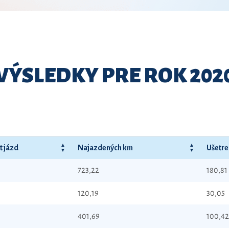
VÝSLEDKY PRE ROK 202
t jázd
Najazdených km
Ušetre
723,22
180,81
120,19
30,05
401,69
100,42