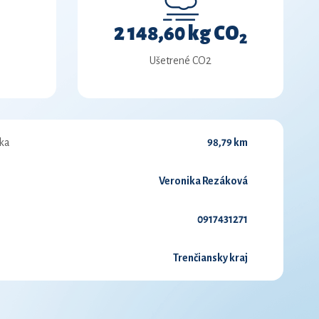
2 148,60 kg CO
2
Ušetrené CO2
ka
98,79 km
Veronika Rezáková
0917431271
Trenčiansky kraj