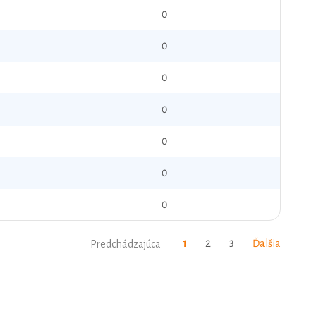
0
0
0
0
0
0
0
1
2
3
Ďalšia
Predchádzajúca