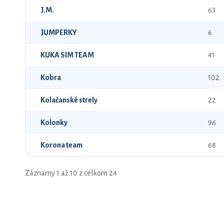
J.M.
63
JUMPERKY
6
KUKA SIM TEAM
41
Kobra
102
Kolačanské strely
22
Kolonky
96
Korona team
68
Záznamy 1 až 10 z celkom 24