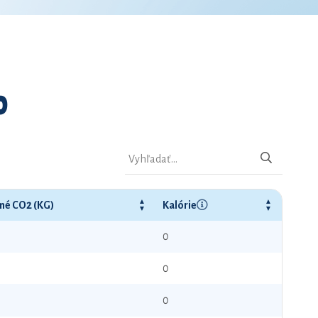
0
né CO2 (KG)
Kalórie
0
0
0