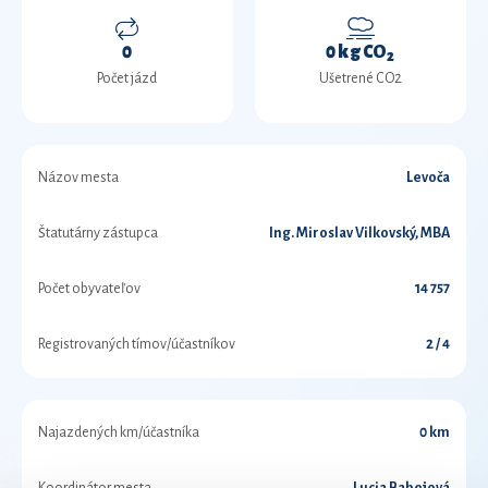
0
0 kg CO
2
Počet jázd
Ušetrené CO2
Názov mesta
Levoča
Štatutárny zástupca
Ing. Miroslav Vilkovský, MBA
Počet obyvateľov
14 757
Registrovaných tímov/účastníkov
2 / 4
Najazdených km/účastníka
0 km