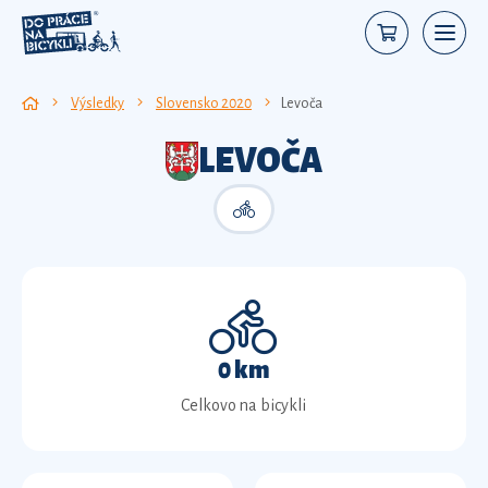
Výsledky
Slovensko 2020
Levoča
LEVOČA
0 km
Celkovo na bicykli