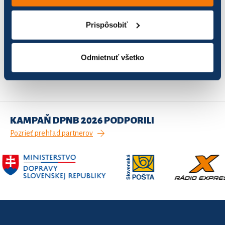
Mesto Levoča
0
0,00
0,00
Prispôsobiť
Záznamy 1 až 2 z celkom 2
Odmietnuť všetko
1
Predchádzajúca
Ďalšia
KAMPAŇ DPNB 2026 PODPORILI
Pozrieť prehľad partnerov