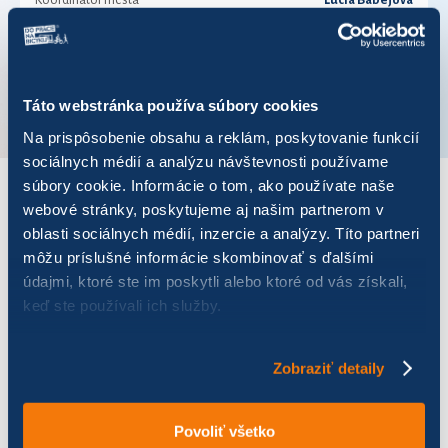
Koordinátor mesta
Lucia Babejová
Telefónne číslo
00421911026444
VÚC
Prešovský kraj
Táto webstránka používa súbory cookies
Na prispôsobenie obsahu a reklám, poskytovanie funkcií
sociálnych médií a analýzu návštevnosti používame
súbory cookie. Informácie o tom, ako používate naše
webové stránky, poskytujeme aj našim partnerom v
VÝSLEDKY PRE ROK 2020
oblasti sociálnych médií, inzercie a analýzy. Títo partneri
môžu príslušné informácie skombinovať s ďalšími
Zobraziť
výsledkov
údajmi, ktoré ste im poskytli alebo ktoré od vás získali,
keď ste používali ich služby.
Zobraziť detaily
Názov
Počet jázd
Najazdených km
Ušet
Povoliť všetko
CYKLO SPIŠ
0
0,00
0,00