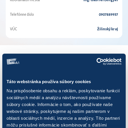
Koordinátor mesta
Ing. Gabriel Lengyel
Telefónne číslo
0907889937
VÚC
Žilinský kraj
VÝSLEDKY PRE ROK 2020
Zobraziť
výsledkov
Táto webstránka používa súbory cookies
Na prispôsobenie obsahu a reklám, poskytovanie funkcií
sociálnych médií a analýzu návštevnosti používame
súbory cookie. Informácie o tom, ako používate naše
webové stránky, poskytujeme aj našim partnerom v
Názov
Počet jázd
Najazdených km
Ušet
oblasti sociálnych médií, inzercie a analýzy. Títo partneri
môžu príslušné informácie skombinovať s ďalšími
ARD
60
432,75
108,