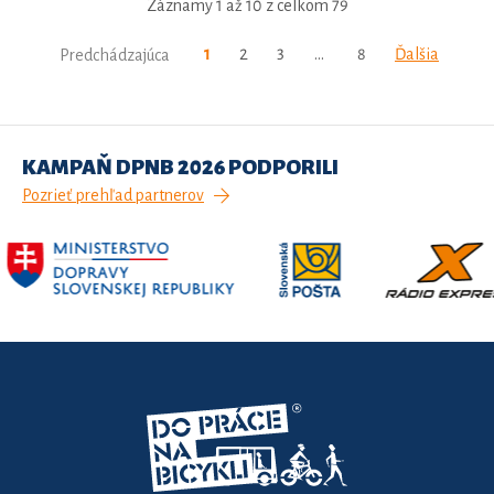
Záznamy 1 až 10 z celkom 79
1
2
3
…
8
Ďalšia
Predchádzajúca
KAMPAŇ DPNB 2026 PODPORILI
Pozrieť prehľad partnerov