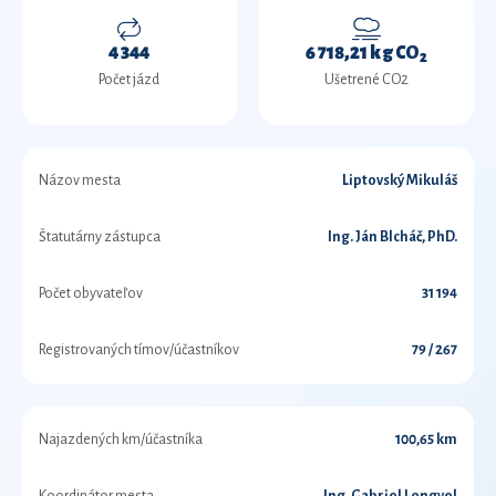
4 344
6 718,21 kg CO
2
Počet jázd
Ušetrené CO2
Názov mesta
Liptovský Mikuláš
Štatutárny zástupca
Ing. Ján Blcháč, PhD.
Počet obyvateľov
31 194
Registrovaných tímov/účastníkov
79 / 267
Najazdených km/účastníka
100,65 km