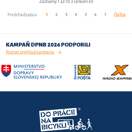
Záznamy 1 až 10 z celkom 63
1
2
3
4
5
6
7
Ďalšia
Predchádzajúca
KAMPAŇ DPNB 2026 PODPORILI
Pozrieť prehľad partnerov