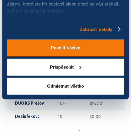
údajmi, ktoré ste im poskytli alebo ktoré od vás získali,
keď ste používali ich služby.
A+J
58
294,91
BIBAunipo
50
117,27
Zobraziť detaily
BSC cybiglisti
35
137,66
Povoliť všetko
Balkoňačky
88
459,52
Bikeris
22
571,25
Prispôsobiť
CYKLOKOČKY
68
289,63
Odmietnuť všetko
DPP-Továreň na sny
138
1 086,88
DUO KS Prešov
104
898,10
Dezinfekovci
10
30,00