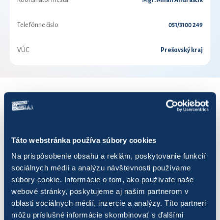
Koordinátor mesta
Mgr. Milan Andraščík
Telefónne číslo
051/3100 249
VÚC
Prešovský kraj
VÝSLEDKY PRE ROK 2020
Zobraziť
výsledkov
Táto webstránka používa súbory cookies
Na prispôsobenie obsahu a reklám, poskytovanie funkcií
sociálnych médií a analýzu návštevnosti používame
súbory cookie. Informácie o tom, ako používate naše
webové stránky, poskytujeme aj našim partnerom v
Názov
Počet jázd
Najazdených km
oblasti sociálnych médií, inzercie a analýzy. Títo partneri
môžu príslušné informácie skombinovať s ďalšími
4ka
142
405,98