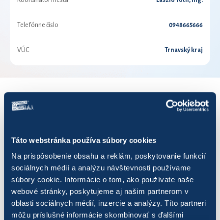
Koordinátor mesta
László Tóth, Ing.
Telefónne číslo
0948665666
VÚC
Trnavský kraj
VÝSLEDKY PRE ROK 2020
Zobraziť
výsledkov
Táto webstránka používa súbory cookies
Na prispôsobenie obsahu a reklám, poskytovanie funkcií
sociálnych médií a analýzu návštevnosti používame
súbory cookie. Informácie o tom, ako používate naše
webové stránky, poskytujeme aj našim partnerom v
Názov
Počet jázd
Najazdených km
Uše
oblasti sociálnych médií, inzercie a analýzy. Títo partneri
môžu príslušné informácie skombinovať s ďalšími
BIBLIObikerek
120
102,62
25,