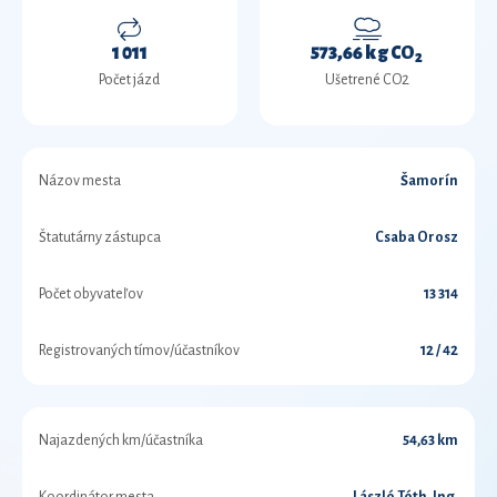
1 011
573,66 kg CO
2
Počet jázd
Ušetrené CO2
Názov mesta
Šamorín
Štatutárny zástupca
Csaba Orosz
Počet obyvateľov
13 314
Registrovaných tímov/účastníkov
12 / 42
Najazdených km/účastníka
54,63 km