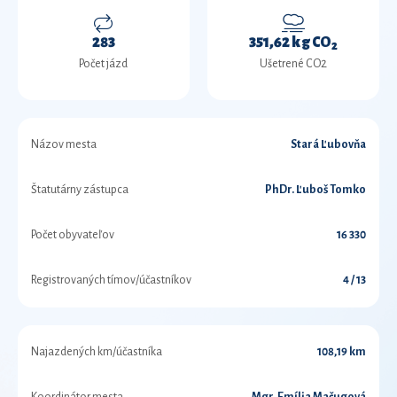
283
351,62 kg CO
2
Počet jázd
Ušetrené CO2
Názov mesta
Stará Ľubovňa
Štatutárny zástupca
PhDr. Ľuboš Tomko
Počet obyvateľov
16 330
Registrovaných tímov/účastníkov
4 / 13
Najazdených km/účastníka
108,19 km