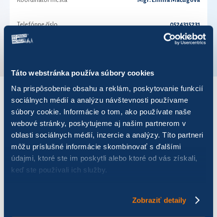
Koordinátor mesta
Mgr. Emília Mačugová
Telefónne číslo
0524315231
VÚC
Prešovský kraj
Táto webstránka používa súbory cookies
Na prispôsobenie obsahu a reklám, poskytovanie funkcií
sociálnych médií a analýzu návštevnosti používame
VÝSLEDKY PRE ROK 2020
súbory cookie. Informácie o tom, ako používate naše
webové stránky, poskytujeme aj našim partnerom v
oblasti sociálnych médií, inzercie a analýzy. Títo partneri
Zobraziť
výsledkov
môžu príslušné informácie skombinovať s ďalšími
údajmi, ktoré ste im poskytli alebo ktoré od vás získali,
keď ste používali ich služby.
Názov
Počet jázd
Najazdených km
Uš
Zobraziť detaily
Hniezdne tím
102
635,86
15