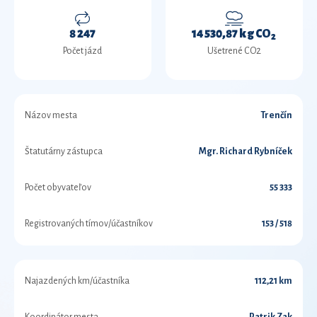
8 247
14 530,87 kg CO
2
Počet jázd
Ušetrené CO2
Názov mesta
Trenčín
Štatutárny zástupca
Mgr. Richard Rybníček
Počet obyvateľov
55 333
Registrovaných tímov/účastníkov
153 / 518
Najazdených km/účastníka
112,21 km