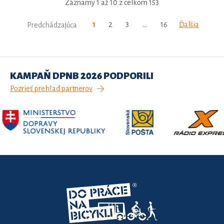
Záznamy 1 až 10 z celkom 153
1
2
3
…
16
Ďalšia
Predchádzajúca
KAMPAŇ DPNB 2026 PODPORILI
Pozrieť prehľad partnerov