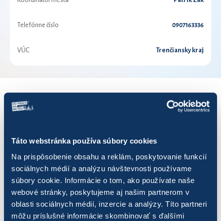
Koordinátor mesta
Patrik Zak
Telefónne číslo
0907163336
VÚC
Trenčiansky kraj
VÝSLEDKY PRE ROK 2020
Zobraziť
výsledkov
Táto webstránka používa súbory cookies
Na prispôsobenie obsahu a reklám, poskytovanie funkcií
sociálnych médií a analýzu návštevnosti používame
súbory cookie. Informácie o tom, ako používate naše
webové stránky, poskytujeme aj našim partnerom v
Názov
Počet jázd
Najazdených km
oblasti sociálnych médií, inzercie a analýzy. Títo partneri
môžu príslušné informácie skombinovať s ďalšími
#trencin2026
9
13,68