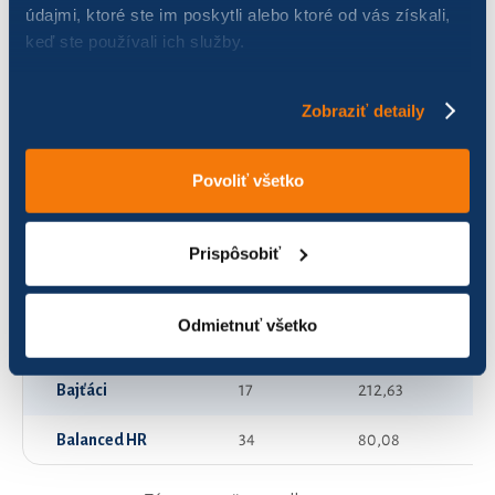
údajmi, ktoré ste im poskytli alebo ktoré od vás získali,
keď ste používali ich služby.
1.CK Immergas Europe
116
375,87
AJTÍTÍM
90
399,58
Zobraziť detaily
ALF
52
235,18
Povoliť všetko
Akebono team
34
846,62
BIMcyklisti
6
56,73
Prispôsobiť
BabaYaga
32
448,00
Odmietnuť všetko
Bajkerky s Ančáku
60
434,84
Bajťáci
17
212,63
Balanced HR
34
80,08