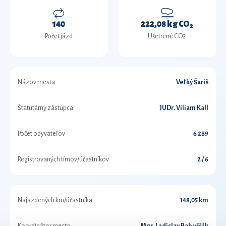
140
222,08 kg CO
2
Počet jázd
Ušetrené CO2
Názov mesta
Veľký Šariš
Štatutárny zástupca
JUDr. Viliam Kall
Počet obyvateľov
6 289
Registrovaných tímov/účastníkov
2 / 6
Najazdených km/účastníka
148,05 km