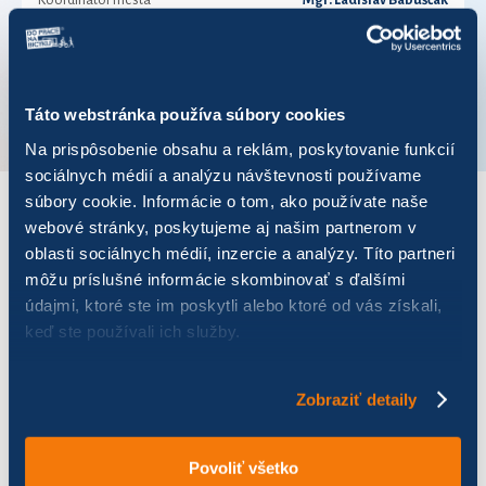
Koordinátor mesta
Mgr. Ladislav Babuščák
Telefónne číslo
0919062090
VÚC
Prešovský kraj
Táto webstránka používa súbory cookies
Na prispôsobenie obsahu a reklám, poskytovanie funkcií
sociálnych médií a analýzu návštevnosti používame
súbory cookie. Informácie o tom, ako používate naše
webové stránky, poskytujeme aj našim partnerom v
VÝSLEDKY PRE ROK 2020
oblasti sociálnych médií, inzercie a analýzy. Títo partneri
môžu príslušné informácie skombinovať s ďalšími
Zobraziť
výsledkov
údajmi, ktoré ste im poskytli alebo ktoré od vás získali,
keď ste používali ich služby.
Zobraziť detaily
Názov
Počet jázd
Najazdených km
Uš
Povoliť všetko
Sarus
46
38,69
9,6