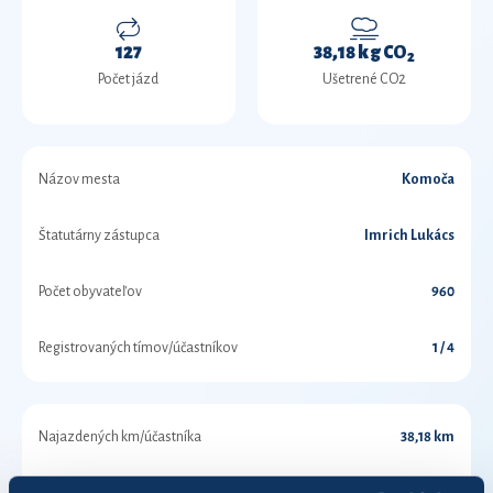
127
38,18 kg CO
2
Počet jázd
Ušetrené CO2
Názov mesta
Komoča
Štatutárny zástupca
Imrich Lukács
Počet obyvateľov
960
Registrovaných tímov/účastníkov
1 / 4
Najazdených km/účastníka
38,18 km