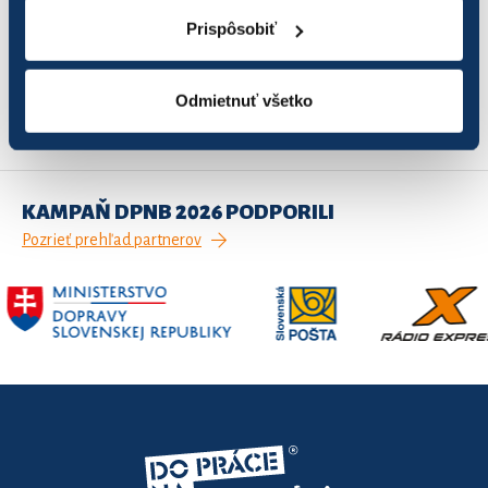
Prispôsobiť
Záznamy 1 až 1 z celkom 1
Odmietnuť všetko
1
Predchádzajúca
Ďalšia
KAMPAŇ DPNB 2026 PODPORILI
Pozrieť prehľad partnerov