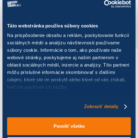
Koordinátor mesta
Imrich Lukács
Telefónne číslo
0905967570
Táto webstránka používa súbory cookies
VÚC
-
Na prispôsobenie obsahu a reklám, poskytovanie funkcií
sociálnych médií a analýzu návštevnosti používame
súbory cookie. Informácie o tom, ako používate naše
webové stránky, poskytujeme aj našim partnerom v
VÝSLEDKY PRE ROK 2021
oblasti sociálnych médií, inzercie a analýzy. Títo partneri
môžu príslušné informácie skombinovať s ďalšími
údajmi, ktoré ste im poskytli alebo ktoré od vás získali,
Zobraziť
výsledkov
keď ste používali ich služby.
Zobraziť detaily
Názov
Počet jázd
Najazdených km
Ušetr
Povoliť všetko
Obecný úrad
127
152,70
38,18