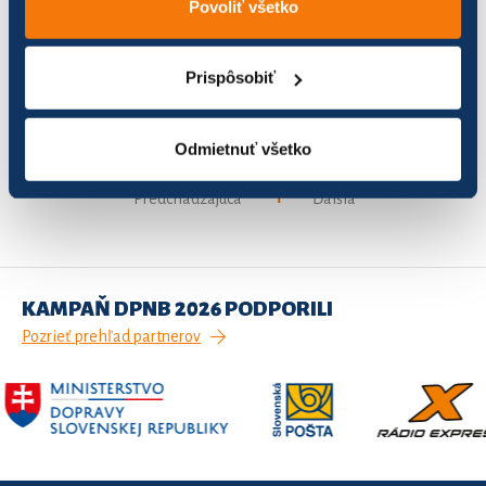
Povoliť všetko
Silitil
51
35,13
8,78
Prispôsobiť
Úsmev
3
2,32
0,58
Odmietnuť všetko
Záznamy 1 až 3 z celkom 3
1
Predchádzajúca
Ďalšia
KAMPAŇ DPNB 2026 PODPORILI
Pozrieť prehľad partnerov