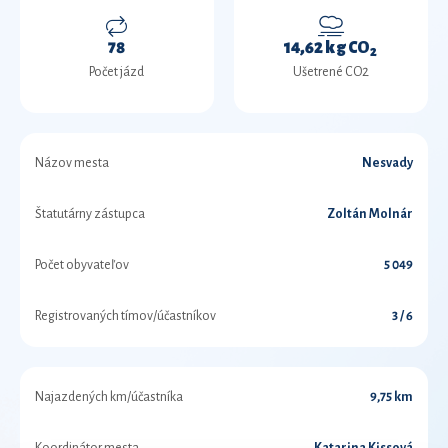
78
14,62 kg CO
2
Počet jázd
Ušetrené CO2
Názov mesta
Nesvady
Štatutárny zástupca
Zoltán Molnár
Počet obyvateľov
5 049
Registrovaných tímov/účastníkov
3 / 6
Najazdených km/účastníka
9,75 km