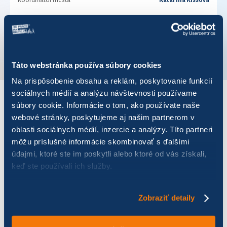
Koordinátor mesta
Katarina Kissová
Telefónne číslo
0918780198
VÚC
-
Táto webstránka používa súbory cookies
Na prispôsobenie obsahu a reklám, poskytovanie funkcií
sociálnych médií a analýzu návštevnosti používame
súbory cookie. Informácie o tom, ako používate naše
VÝSLEDKY PRE ROK 2021
webové stránky, poskytujeme aj našim partnerom v
oblasti sociálnych médií, inzercie a analýzy. Títo partneri
Zobraziť
výsledkov
môžu príslušné informácie skombinovať s ďalšími
údajmi, ktoré ste im poskytli alebo ktoré od vás získali,
keď ste používali ich služby.
Zobraziť detaily
Názov
Počet jázd
Najazdených km
Ušetrené
KULTI
24
21,02
5,26