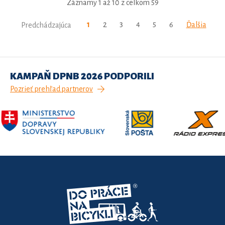
Záznamy 1 až 10 z celkom 59
1
2
3
4
5
6
Ďalšia
Predchádzajúca
KAMPAŇ DPNB 2026 PODPORILI
Pozrieť prehľad partnerov