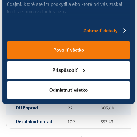
údajmi, ktoré ste im poskytli alebo ktoré od vás získali,
keď ste používali ich služby.
B+B
0
0,00
Baby zo škôlky
92
244,46
Zobraziť detaily
Bikeairi
72
152,69
Povoliť všetko
CYKLOVIR
108
1 475,60
Cyklopracky Whirlpool
159
2 256,90
Prispôsobiť
Cyklovagonári
168
689,40
Odmietnuť všetko
Cykloši
39
303,49
DU Poprad
22
305,68
Decathlon Poprad
109
557,43