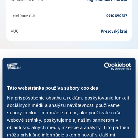
Koordinátor mesta
Mgr. Monika Balážová
Telefónne číslo
0910 890 317
VÚC
Prešovský kraj
VÝSLEDKY PRE ROK 2021
Zobraziť
výsledkov
Táto webstránka používa súbory cookies
Na prispôsobenie obsahu a reklám, poskytovanie funkcií
sociálnych médií a analýzu návštevnosti používame
súbory cookie. Informácie o tom, ako používate naše
webové stránky, poskytujeme aj našim partnerom v
Názov
Počet jázd
Najazdených km
oblasti sociálnych médií, inzercie a analýzy. Títo partneri
môžu príslušné informácie skombinovať s ďalšími
1047
23
89,29