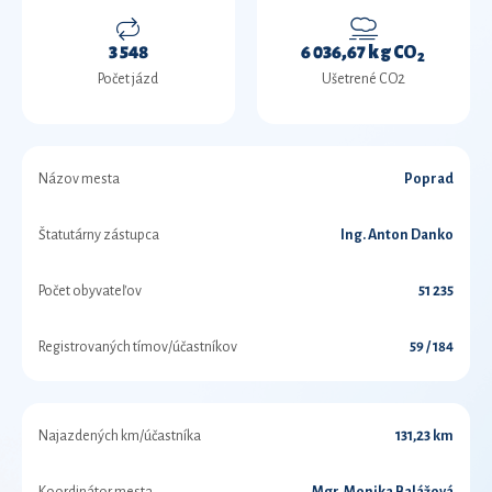
3 548
6 036,67 kg CO
2
Počet jázd
Ušetrené CO2
Názov mesta
Poprad
Štatutárny zástupca
Ing. Anton Danko
Počet obyvateľov
51 235
Registrovaných tímov/účastníkov
59 / 184
Najazdených km/účastníka
131,23 km