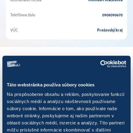
Koordinátor mesta
Monika Poláčeková
Telefónne číslo
0908090670
VÚC
Prešovský kraj
VÝSLEDKY PRE ROK 2021
Zobraziť
výsledkov
Táto webstránka používa súbory cookies
Na prispôsobenie obsahu a reklám, poskytovanie funkcií
sociálnych médií a analýzu návštevnosti používame
súbory cookie. Informácie o tom, ako používate naše
webové stránky, poskytujeme aj našim partnerom v
Názov
Počet jázd
Najazdených km
oblasti sociálnych médií, inzercie a analýzy. Títo partneri
môžu príslušné informácie skombinovať s ďalšími
FS Stavitelia
0
0,00