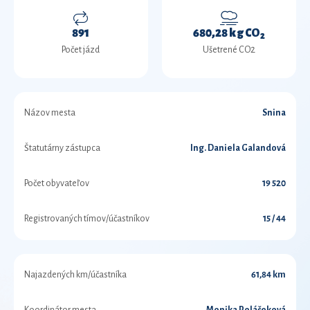
891
680,28 kg CO
2
Počet jázd
Ušetrené CO2
Názov mesta
Snina
Štatutárny zástupca
Ing. Daniela Galandová
Počet obyvateľov
19 520
Registrovaných tímov/účastníkov
15 / 44
Najazdených km/účastníka
61,84 km