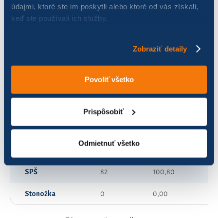
údajmi, ktoré ste im poskytli alebo ktoré od vás získali,
keď ste používali ich služby.
FS Stavitelia
27
578,36
Fénix Poloniny
0
0,00
Zobraziť detaily
KUL.BIKERSNINA 1
34
37,57
Povoliť všetko
KUL.BIKERSNINA 2
134
208,97
Kelly
0
0,00
Prispôsobiť
Kukučínka
45
74,67
Odmietnuť všetko
Neskutočne skutoční
80
754,49
SPŠ
82
100,80
Stonožka
0
0,00