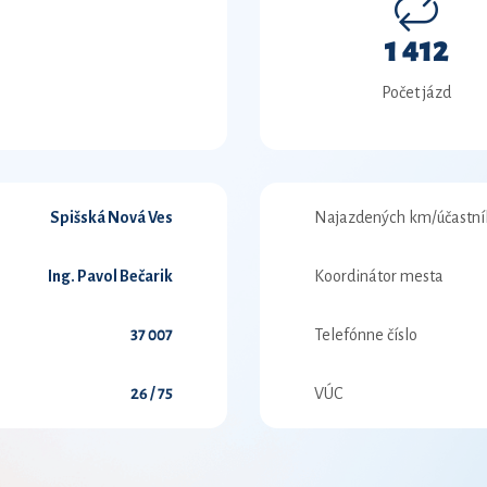
1 412
Počet jázd
Spišská Nová Ves
Najazdených km/účastní
Ing. Pavol Bečarik
Koordinátor mesta
37 007
Telefónne číslo
26 / 75
VÚC