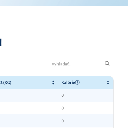
1
2 (KG)
Kalórie
0
0
0