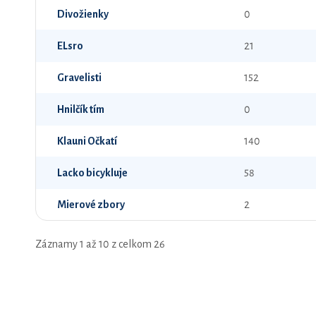
Divožienky
0
ELsro
21
Gravelisti
152
Hnilčík tím
0
Klauni Očkatí
140
Lacko bicykluje
58
Mierové zbory
2
Záznamy 1 až 10 z celkom 26