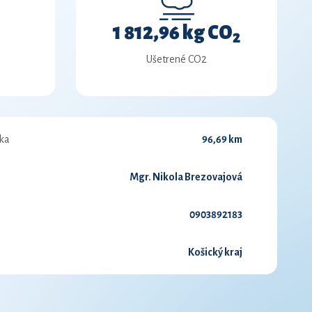
1 812,96 kg CO
2
Ušetrené CO2
ka
96,69 km
Mgr. Nikola Brezovajová
0903892183
Košický kraj