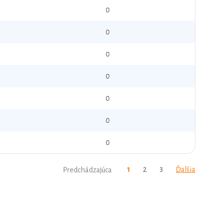
0
0
0
0
0
0
0
1
2
3
Ďalšia
Predchádzajúca