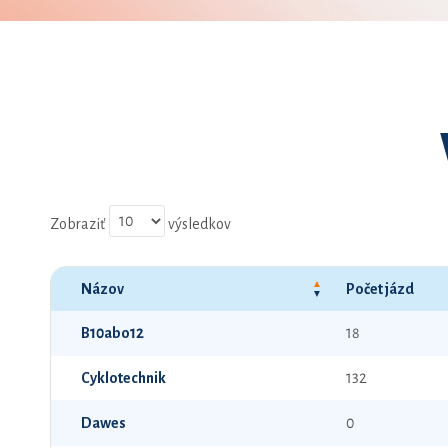
Zobraziť
výsledkov
Názov
Počet jázd
B10abo12
18
Cyklotechnik
132
Dawes
0