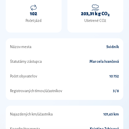
102
203,31 kg CO
2
Počet jázd
Ušetrené CO2
Názov mesta
Svidník
Štatutárny zástupca
Marcela Ivančová
Počet obyvateľov
10 752
Registrovaných tímov/účastníkov
3 / 8
Najazdených km/účastníka
101,65 km