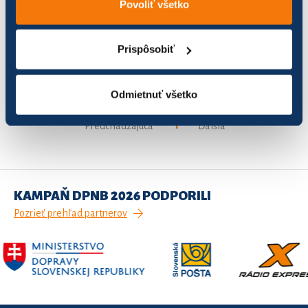
Povoliť všetko
TSMS
0
0,00
0,0
Prispôsobiť
Team knižnica
44
320,32
80,
Odmietnuť všetko
Záznamy 1 až 3 z celkom 3
1
Predchádzajúca
Ďalšia
KAMPAŇ DPNB 2026 PODPORILI
Pozrieť prehľad partnerov