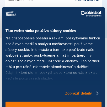
Koordinátor mesta
Kristína Tchirová
Telefónne číslo
+421905166428
VÚC
Prešovský kraj
Táto webstránka používa súbory cookies
Na prispôsobenie obsahu a reklám, poskytovanie funkcií
sociálnych médií a analýzu návštevnosti používame
súbory cookie. Informácie o tom, ako používate naše
VÝSLEDKY PRE ROK 2021
webové stránky, poskytujeme aj našim partnerom v
oblasti sociálnych médií, inzercie a analýzy. Títo partneri
Zobraziť
výsledkov
môžu príslušné informácie skombinovať s ďalšími
údajmi, ktoré ste im poskytli alebo ktoré od vás získali,
keď ste používali ich služby.
Zobraziť detaily
Názov
Počet jázd
Najazdených km
Ušet
OU SK
58
492,91
123,