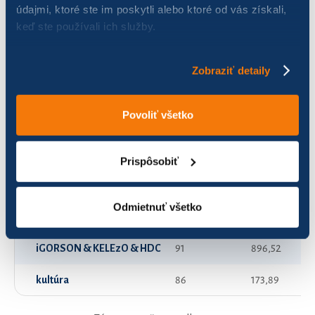
údajmi, ktoré ste im poskytli alebo ktoré od vás získali,
keď ste používali ich služby.
Holub
61
75,70
Pešiačky
0
0,00
Zobraziť detaily
SEMIKRON01
133
1 531,27
Povoliť všetko
SEMIKRON02
78
433,77
Separátori
12
31,81
Prispôsobiť
Trhači asfaltu
78
978,97
Odmietnuť všetko
VSK
136
1 371,07
iGORSON & KELEzO & HDC
91
896,52
kultúra
86
173,89