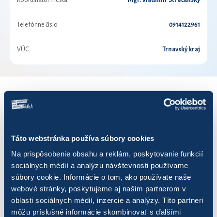
Koordinátor mesta
Mgr. Vladimír Strečanský
Telefónne číslo
0914122961
VÚC
Trnavský kraj
VÝSLEDKY PRE ROK 2021
Zobraziť
výsledkov
Táto webstránka používa súbory cookies
Na prispôsobenie obsahu a reklám, poskytovanie funkcií
sociálnych médií a analýzu návštevnosti používame
súbory cookie. Informácie o tom, ako používate naše
webové stránky, poskytujeme aj našim partnerom v
Názov
Počet jázd
Najazdených
oblasti sociálnych médií, inzercie a analýzy. Títo partneri
môžu príslušné informácie skombinovať s ďalšími
FUN JaMa
30
37,20