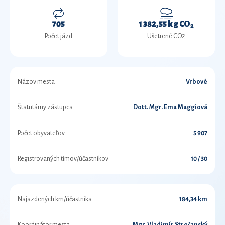
705
1 382,55 kg CO
2
Počet jázd
Ušetrené CO2
Názov mesta
Vrbové
Štatutárny zástupca
Dott. Mgr. Ema Maggiová
Počet obyvateľov
5 907
Registrovaných tímov/účastníkov
10 / 30
Najazdených km/účastníka
184,34 km