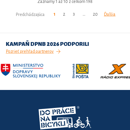
Záznamy 1 až 10 z celkom 198
1
2
3
…
20
Ďalšia
Predchádzajúca
KAMPAŇ DPNB 2026 PODPORILI
Pozrieť prehľad partnerov