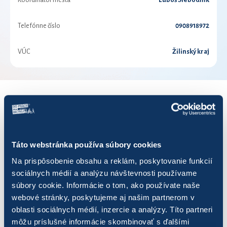
Koordinátor mesta
Ľuboš Slebodník
Telefónne číslo
0908918972
VÚC
Žilinský kraj
VÝSLEDKY PRE ROK 2021
Zobraziť
výsledkov
Táto webstránka používa súbory cookies
Na prispôsobenie obsahu a reklám, poskytovanie funkcií
sociálnych médií a analýzu návštevnosti používame
súbory cookie. Informácie o tom, ako používate naše
webové stránky, poskytujeme aj našim partnerom v
Názov
Počet jázd
Najazdených km
oblasti sociálnych médií, inzercie a analýzy. Títo partneri
môžu príslušné informácie skombinovať s ďalšími
4you
0
0,00