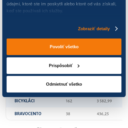
údajmi, ktoré ste im poskytli alebo ktoré od vás získali,
keď ste používali ich služby.
A predsa sa točí
54
131,89
A2B team
116
983,95
Zobraziť detaily
AC ZA
84
361,36
Povoliť všetko
AKO NIČ | racing team
182
2 539,74
Alica a její tygři
96
239,71
Prispôsobiť
American Psycho
108
243,60
Odmietnuť všetko
B-twine Decathlon Žilina
56
329,65
BICYKLÁCI
162
3 582,99
BRAVOCENTO
38
436,25