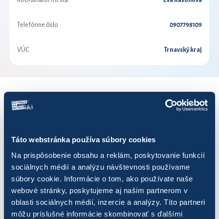
Koordinátor mesta
Eva Kavoňová
Telefónne číslo
0907798109
VÚC
Trnavský kraj
VÝSLEDKY PRE ROK 2022
Zobraziť
výsledkov
Táto webstránka používa súbory cookies
Na prispôsobenie obsahu a reklám, poskytovanie funkcií
sociálnych médií a analýzu návštevnosti používame
súbory cookie. Informácie o tom, ako používate naše
webové stránky, poskytujeme aj našim partnerom v
Názov
Počet jázd
Najazdených km
oblasti sociálnych médií, inzercie a analýzy. Títo partneri
môžu príslušné informácie skombinovať s ďalšími
Bleskovky
172
482,28