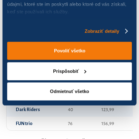
údajmi, ktoré ste im poskytli alebo ktoré od vás získali,
keď ste používali ich služby.
Bláznivé strely
78
315,37
Bobríci
102
1 012,82
Zobraziť detaily
Bruten šupen
108
541,05
Povoliť všetko
Cajgláči
150
362,66
Controlling on the bike
60
1 045,61
Prispôsobiť
Cuky Luky Naty Team
129
498,85
Odmietnuť všetko
DAMATI
107
891,12
Dark Riders
40
123,99
FUN trio
76
156,99