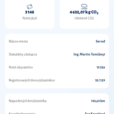
3 148
4 632,07 kg CO
2
Počet jázd
Ušetrené CO2
Názov mesta
Sereď
Štatutárny zástupca
Ing. Martin Tomčányi
Počet obyvateľov
15 326
Registrovaných tímov/účastníkov
35 / 129
Najazdených km/účastníka
143,63 km