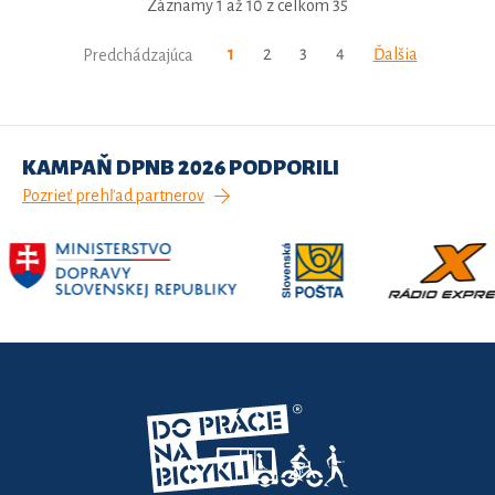
Záznamy 1 až 10 z celkom 35
1
2
3
4
Ďalšia
Predchádzajúca
KAMPAŇ DPNB 2026 PODPORILI
Pozrieť prehľad partnerov