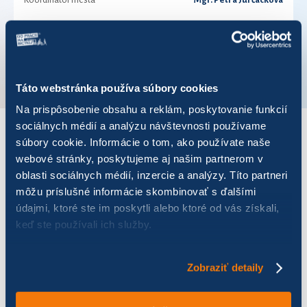
Koordinátor mesta
Mgr. Petra Jurčacková
Telefónne číslo
+421 917 694 611
VÚC
Trenčiansky kraj
Táto webstránka používa súbory cookies
Na prispôsobenie obsahu a reklám, poskytovanie funkcií
sociálnych médií a analýzu návštevnosti používame
súbory cookie. Informácie o tom, ako používate naše
VÝSLEDKY PRE ROK 2024
webové stránky, poskytujeme aj našim partnerom v
oblasti sociálnych médií, inzercie a analýzy. Títo partneri
Zobraziť
výsledkov
môžu príslušné informácie skombinovať s ďalšími
údajmi, ktoré ste im poskytli alebo ktoré od vás získali,
keď ste používali ich služby.
Zobraziť detaily
Názov
Počet jázd
Najazdených km
Bicák-obecák
117
123,12