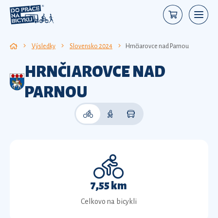
Výsledky
Slovensko 2024
Hrnčiarovce nad Parnou
HRNČIAROVCE NAD
PARNOU
7,55 km
Celkovo na bicykli