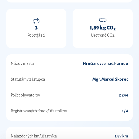
3
1,89 kg CO
2
Počet jázd
Ušetrené CO2
Názov mesta
Hrnčiarovce nad Parnou
Štatutárny zástupca
Mgr. Marcel Škorec
Počet obyvateľov
2 244
Registrovaných tímov/účastníkov
1 / 4
Najazdených km/účastníka
1,89 km