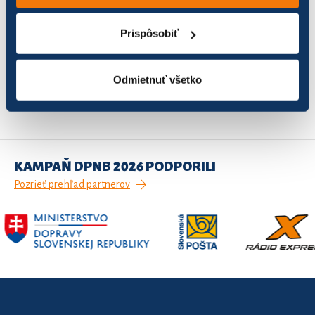
Hrnčiarovce
3
7,55
1,89
Prispôsobiť
Záznamy 1 až 1 z celkom 1
Odmietnuť všetko
1
Predchádzajúca
Ďalšia
KAMPAŇ DPNB 2026 PODPORILI
Pozrieť prehľad partnerov