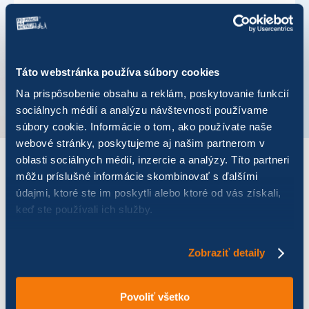
Koordinátor mesta
Mgr. Marcel Škorec
Telefónne číslo
+421 907 878 429
Táto webstránka používa súbory cookies
Na prispôsobenie obsahu a reklám, poskytovanie funkcií
VÚC
Trnavský kraj
sociálnych médií a analýzu návštevnosti používame
súbory cookie. Informácie o tom, ako používate naše
webové stránky, poskytujeme aj našim partnerom v
oblasti sociálnych médií, inzercie a analýzy. Títo partneri
VÝSLEDKY PRE ROK 2024
môžu príslušné informácie skombinovať s ďalšími
údajmi, ktoré ste im poskytli alebo ktoré od vás získali,
keď ste používali ich služby.
Zobraziť
výsledkov
Zobraziť detaily
Povoliť všetko
Názov
Počet jázd
Najazdených km
Ušetr